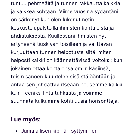
tuntuu pehmeältä ja tunnen rakkautta kaikkia
ja kaikkea kohtaan. Viime vuosina sydäntäni
on särkenyt kun olen lukenut netin
keskustelupalstoilla ihmisten kohtaloista ja
ahdistuksesta. Kuullessani ihmisten nyt
ärtyneenä tiuskivan toisilleen ja valittavan
kurjuuttaan tunnen helpotusta siitä, miten
helposti kaikki on käännettävissä voitoksi: kun
jokainen ottaa kohtalonsa omiin käsiinsä,
toisin sanoen kuuntelee sisäistä ääntään ja
antaa sen johdattaa itseään nousemme kaikki
kuin Feeniks-lintu tuhkasta ja voimme
suunnata kulkumme kohti uusia horisontteja.
Lue myös:
Jumalallisen kipinän syttyminen