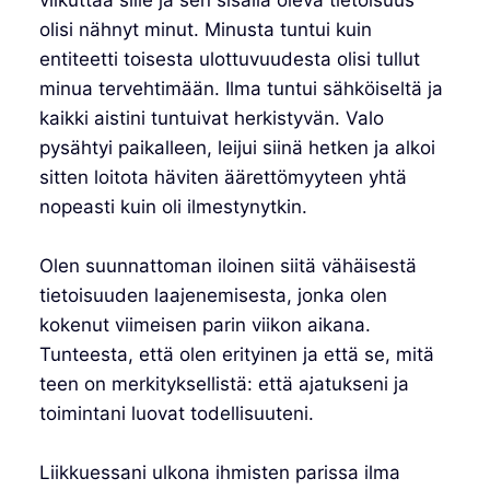
olisi nähnyt minut. Minusta tuntui kuin
entiteetti toisesta ulottuvuudesta olisi tullut
minua tervehtimään. Ilma tuntui sähköiseltä ja
kaikki aistini tuntuivat herkistyvän. Valo
pysähtyi paikalleen, leijui siinä hetken ja alkoi
sitten loitota häviten äärettömyyteen yhtä
nopeasti kuin oli ilmestynytkin.
Olen suunnattoman iloinen siitä vähäisestä
tietoisuuden laajenemisesta, jonka olen
kokenut viimeisen parin viikon aikana.
Tunteesta, että olen erityinen ja että se, mitä
teen on merkityksellistä: että ajatukseni ja
toimintani luovat todellisuuteni.
Liikkuessani ulkona ihmisten parissa ilma