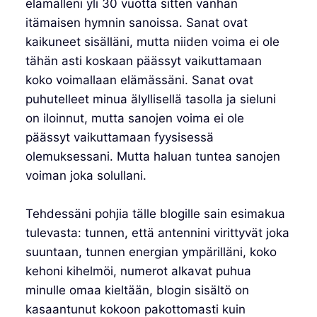
elämälleni yli 30 vuotta sitten vanhan
itämaisen hymnin sanoissa. Sanat ovat
kaikuneet sisälläni, mutta niiden voima ei ole
tähän asti koskaan päässyt vaikuttamaan
koko voimallaan elämässäni. Sanat ovat
puhutelleet minua älyllisellä tasolla ja sieluni
on iloinnut, mutta sanojen voima ei ole
päässyt vaikuttamaan fyysisessä
olemuksessani. Mutta haluan tuntea sanojen
voiman joka solullani.
Tehdessäni pohjia tälle blogille sain esimakua
tulevasta: tunnen, että antennini virittyvät joka
suuntaan, tunnen energian ympärilläni, koko
kehoni kihelmöi, numerot alkavat puhua
minulle omaa kieltään, blogin sisältö on
kasaantunut kokoon pakottomasti kuin