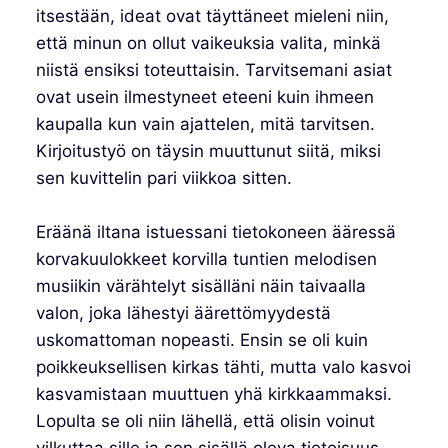
itsestään, ideat ovat täyttäneet mieleni niin,
että minun on ollut vaikeuksia valita, minkä
niistä ensiksi toteuttaisin. Tarvitsemani asiat
ovat usein ilmestyneet eteeni kuin ihmeen
kaupalla kun vain ajattelen, mitä tarvitsen.
Kirjoitustyö on täysin muuttunut siitä, miksi
sen kuvittelin pari viikkoa sitten.
Eräänä iltana istuessani tietokoneen ääressä
korvakuulokkeet korvilla tuntien melodisen
musiikin värähtelyt sisälläni näin taivaalla
valon, joka lähestyi äärettömyydestä
uskomattoman nopeasti. Ensin se oli kuin
poikkeuksellisen kirkas tähti, mutta valo kasvoi
kasvamistaan muuttuen yhä kirkkaammaksi.
Lopulta se oli niin lähellä, että olisin voinut
vilkuttaa sille ja sen sisällä oleva tietoisuus