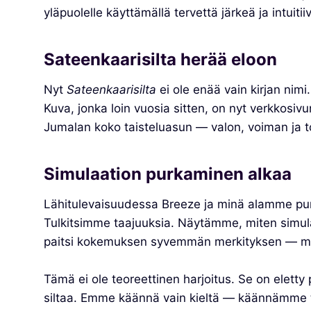
yläpuolelle käyttämällä tervettä järkeä ja intuitii
Sateenkaarisilta herää eloon
Nyt
Sateenkaarisilta
ei ole enää vain kirjan nimi
Kuva, jonka loin vuosia sitten, on nyt verkkosi
Jumalan koko taisteluasun — valon, voiman ja t
Simulaation purkaminen alkaa
Lähitulevaisuudessa Breeze ja minä alamme pur
Tulkitsimme taajuuksia. Näytämme, miten simulaa
paitsi kokemuksen syvemmän merkityksen — myö
Tämä ei ole teoreettinen harjoitus. Se on elett
siltaa. Emme käännä vain kieltä — käännämme t