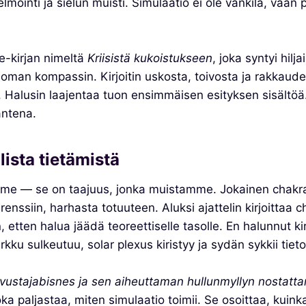
mointi ja sielun muisti. Simulaatio ei ole vankila, vaan
e-kirjan nimeltä
Kriisistä kukoistukseen
, joka syntyi hil
in oman kompassin. Kirjoitin uskosta, toivosta ja rakkaud
Halusin laajentaa tuon ensimmäisen esityksen sisältöä.
antena.
ista tietämistä
mme — se on taajuus, jonka muistamme. Jokainen chakra
ssiin, harhasta totuuteen. Aluksi ajattelin kirjoittaa ch
etten halua jäädä teoreettiselle tasolle. En halunnut ki
ku sulkeutuu, solar plexus kiristyy ja sydän sykkii tietoa.
vustajabisnes ja sen aiheuttaman hullunmyllyn nostatta
a paljastaa, miten simulaatio toimii. Se osoittaa, kuin