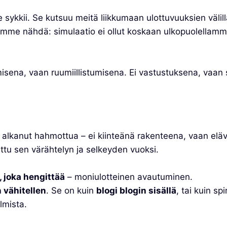
e sykkii. Se kutsuu meitä liikkumaan ulottuvuuksien välillä
lamme nähdä: simulaatio ei ollut koskaan ulkopuolellam
isena, vaan ruumiillistumisena. Ei vastustuksena, vaan 
n alkanut hahmottua – ei kiinteänä rakenteena, vaan el
ittu sen värähtelyn ja selkeyden vuoksi.
a, joka hengittää
– moniulotteinen avautuminen.
 vähitellen
. Se on kuin
blogi blogin sisällä
, tai kuin sp
lmista.