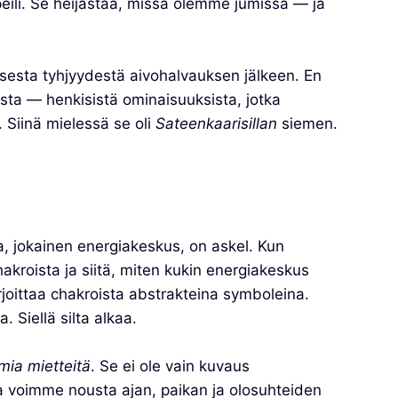
 peili. Se heijastaa, missä olemme jumissa — ja
jaisesta tyhjyydestä aivohalvauksen jälkeen. En
esta — henkisistä ominaisuuksista, jotka
 Siinä mielessä se oli
Sateenkaarisillan
siemen.
, jokainen energiakeskus, on askel. Kun
akroista ja siitä, miten kukin energiakeskus
rjoittaa chakroista abstrakteina symboleina.
 Siellä silta alkaa.
mia mietteitä
. Se ei ole vain kuvaus
ka voimme nousta ajan, paikan ja olosuhteiden