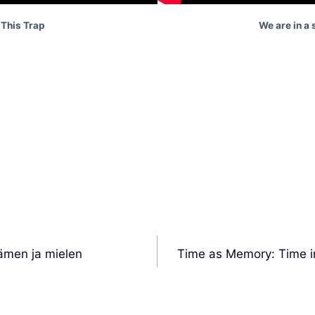
This Trap
We are in a
ämen ja mielen
Time as Memory: Time in 