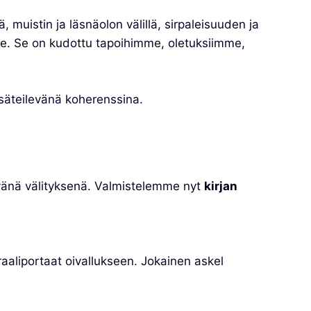
, muistin ja läsnäolon välillä, sirpaleisuuden ja
me. Se on kudottu tapoihimme, oletuksiimme,
säteilevänä koherenssina.
ävänä välityksenä. Valmistelemme nyt
kirjan
iraaliportaat oivallukseen. Jokainen askel