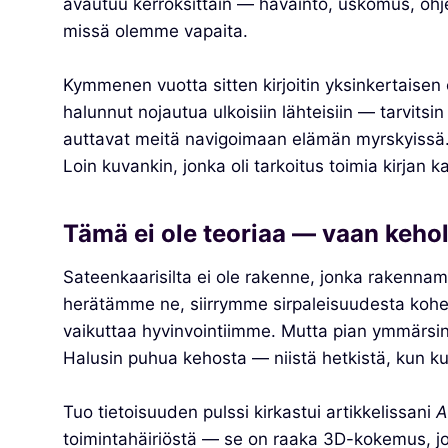
avautuu kerroksittain — havainto, uskomus, ohjel
missä olemme vapaita.
Kymmenen vuotta sitten kirjoitin yksinkertaisen 
halunnut nojautua ulkoisiin lähteisiin — tarvits
auttavat meitä navigoimaan elämän myrskyissä. 
Loin kuvankin, jonka oli tarkoitus toimia kirjan k
Tämä ei ole teoriaa — vaan keholl
Sateenkaarisilta ei ole rakenne, jonka rakenna
herätämme ne, siirrymme sirpaleisuudesta koheren
vaikuttaa hyvinvointiimme. Mutta pian ymmärsin, 
Halusin puhua kehosta — niistä hetkistä, kun kurk
Tuo tietoisuuden pulssi kirkastui artikkelissani
A
toimintahäiriöstä — se on raaka 3D-kokemus, jok