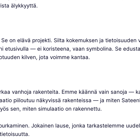
vista älykkyyttä.
. Se on elävä projekti. Silta kokemuksen ja tietoisuuden v
vuni etusivulla — ei koristeena, vaan symbolina. Se edus
otuuden kilven, jota voimme kantaa.
kaa vanhoja rakenteita. Emme käännä vain sanoja — ka
tio piiloutuu näkyvissä rakenteissa — ja miten Sateenka
s sen, miten simulaatio on rakennettu.
y purkaminen. Jokainen lause, jonka tarkastelemme uude
ietoisuutta.