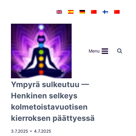
Siirry
sisältöön
Menu
Ympyrä sulkeutuu —
Henkinen selkeys
kolmetoistavuotisen
kierroksen päättyessä
3.7.2025
4.7.2025