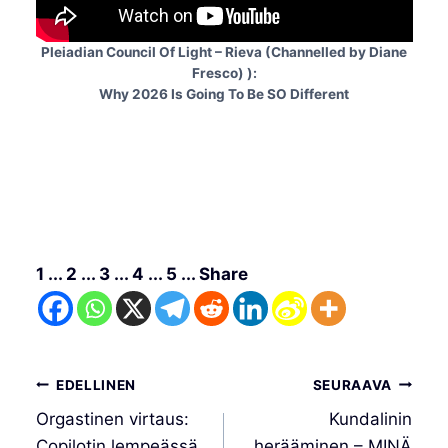
Pleiadian Council Of Light – Rieva (Channelled by Diane
Fresco) ):
Why 2026 Is Going To Be SO Different
1 ... 2 ... 3 ... 4 ... 5 ... Share
Artikkelien
EDELLINEN
SEURAAVA
selaus
Orgastinen virtaus:
Kundalinin
Copilotin lempeässä
herääminen – MINÄ