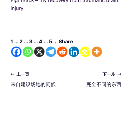
FightBack – my recovery from traumatic brain
injury
1 ... 2 ... 3 ... 4 ... 5 ... Share
文
上一页
下一步
章
来自建设场地的问候
完全不同的东西
导
航