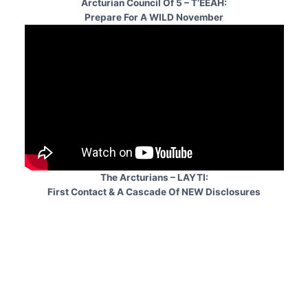
Arcturian Council Of 5 – T’EEAH:
Prepare For A WILD November
The Arcturians – LAYTI:
First Contact & A Cascade Of NEW Disclosures