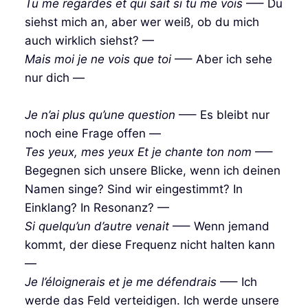
Tu me regardes et qui sait si tu me vois
—– Du
siehst mich an, aber wer weiß, ob du mich
auch wirklich siehst? —
Mais moi je ne vois que toi
—– Aber ich sehe
nur dich —
Je n’ai plus qu’une question
—– Es bleibt nur
noch eine Frage offen —
Tes yeux, mes yeux
Et je chante ton nom
—–
Begegnen sich unsere Blicke, wenn ich deinen
Namen singe? Sind wir eingestimmt? In
Einklang? In Resonanz? —
Si quelqu’un d’autre venait
—– Wenn jemand
kommt, der diese Frequenz nicht halten kann
—
Je l’éloignerais et je me défendrais
—– Ich
werde das Feld verteidigen. Ich werde unsere