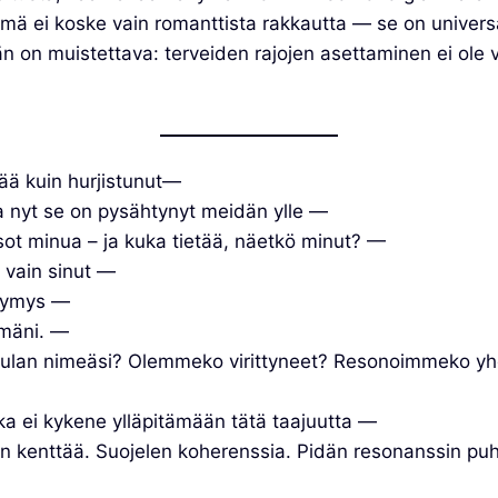
Tämä ei koske vain romanttista rakkautta — se on univers
än on muistettava: terveiden rajojen asettaminen ei ol
ää kuin hurjistunut—
nyt se on pysähtynyt meidän ylle —
ot minua – ja kuka tietää, näetkö minut? —
vain sinut —
symys —
lmäni. —
aulan nimeäsi? Olemmeko virittyneet? Resonoimmeko y
ka ei kykene ylläpitämään tätä taajuutta —
 kenttää. Suojelen koherenssia. Pidän resonanssin pu