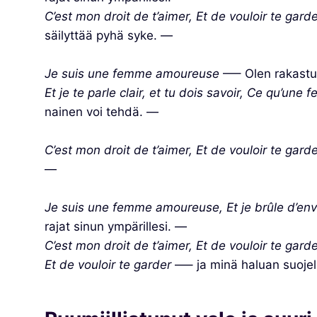
C’est mon droit de t’aimer, Et de vouloir te gard
säilyttää pyhä syke. —
Je suis une femme amoureuse
—– Olen rakastu
Et je te parle clair, et tu dois savoir, Ce qu’une
nainen voi tehdä. —
C’est mon droit de t’aimer, Et de vouloir te garde
—
Je suis une femme amoureuse, Et je brûle d’env
rajat sinun ympärillesi. —
C’est mon droit de t’aimer, Et de vouloir te garde
Et de vouloir te garder
—– ja minä haluan suojel