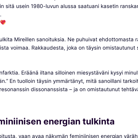
in sitä usein 1980-luvun alussa saatuani kasetin ranska
.
ulkita Mireillen sanoituksia. Ne puhuivat ehdottomasta 
sta voimaa. Rakkaudesta, joka on täysin omistautunut su
farktia. Eräänä iltana silloinen miesystäväni kysyi minult
än.” En tuolloin täysin ymmärtänyt, mitä sanoillani tarkoi
a resonanssin dissonanssista – ja on omistautunut tehtä
niinisen energian tulkinta
itusta, vaan avaa näkymän feminiinisen energian värähte