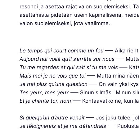
resonoi ja asettaa rajat valon suojelemiseksi. 
asettamista pidetään usein kapinallisena, meid
valon suojelemiseksi, jota vaalimme.
Le temps qui court comme un fou
—– Aika rient
Aujourd’hui voilà qu’il s’arrête sur nous
—– Mutta 
Tu me regardes et qui sait si tu me vois
—– Kats
Mais moi je ne vois que toi
—– Mutta minä näen 
Je n’ai plus qu’une question
—– On vain yksi ky
Tes yeux, mes yeux
—– Sinun silmäsi. Minun si
Et je chante ton nom
—– Kohtaavatko ne, kun l
Si quelqu’un d’autre venait
—– Jos joku tulee, jo
Je l’éloignerais et je me défendrais
—– Puolustan