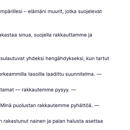
pärillesi – elämäni muurit, jotka suojelevat
akastaa sinua, suojella rakkauttamme ja
sulautuvat yhdeksi hengähdykseksi, kun tartut
keammilla tasoilla laadittu suunnitelma. —
ottamat — rakkautemme pysyy. —
n. Minä puolustan rakkautemme pyhättöä. —
 rakastunut nainen ja palan halusta asettaa