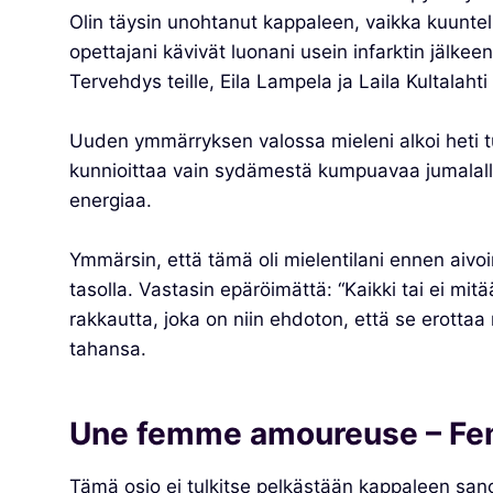
Olin täysin unohtanut kappaleen, vaikka kuuntel
opettajani kävivät luonani usein infarktin jälkeen
Tervehdys teille, Eila Lampela ja Laila Kultalahti
Uuden ymmärryksen valossa mieleni alkoi heti t
kunnioittaa vain sydämestä kumpuavaa jumalalli
energiaa.
Ymmärsin, että tämä oli mielentilani ennen aivoin
tasolla. Vastasin epäröimättä: “Kaikki tai ei mitä
rakkautta, joka on niin ehdoton, että se erotta
tahansa.
Une femme amoureuse – Femi
Tämä osio ei tulkitse pelkästään kappaleen sano