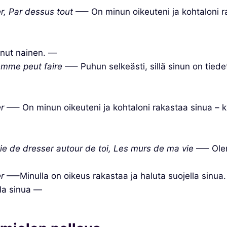
er, Par dessus tout
—– On minun oikeuteni ja kohtaloni r
nut nainen. —
 femme peut faire
—– Puhun selkeästi, sillä sinun on tiede
r
—– On minun oikeuteni ja kohtaloni rakastaa sinua – k
ie de dresser autour de toi, Les murs de ma vie
—– Olen
r
—–Minulla on oikeus rakastaa ja haluta suojella sinua
la sinua —