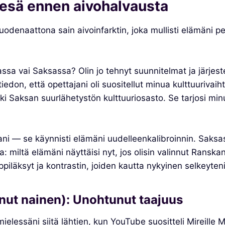
esä ennen aivohalvausta
denaattona sain aivoinfarktin, joka mullisti elämäni per
ssa vai Saksassa? Olin jo tehnyt suunnitelmat ja järjes
edon, että opettajani oli suositellut minua kulttuurivai
i Saksan suurlähetystön kulttuuriosasto. Se tarjosi min
i — se käynnisti elämäni uudelleenkalibroinnin. Saksass
a: miltä elämäni näyttäisi nyt, jos olisin valinnut Ransk
 oppiläksyt ja kontrastin, joiden kautta nykyinen selkeyten
ut nainen): Unohtunut taajuus
ielessäni siitä lähtien, kun YouTube suositteli Mireille