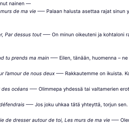
nut nainen —
s murs de ma vie
—– Palaan halusta asettaa rajat sinun ym
er, Par dessus tout
—– On minun oikeuteni ja kohtaloni r
and tu prends ma main
—– Eilen, tänään, huomenna – ne 
ur l’amour de nous deux
—– Rakkautemme on ikuista. Kor
r des océans
—– Olimmepa yhdessä tai valtamerien er
 défendrais
—– Jos joku uhkaa tätä yhteyttä, torjun se
ie de dresser autour de toi, Les murs de ma vie
—– Olen