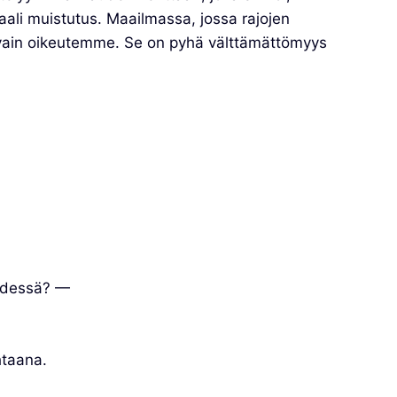
aali muistutus. Maailmassa, jossa rajojen
e vain oikeutemme. Se on pyhä välttämättömyys
hdessä? —
htaana.