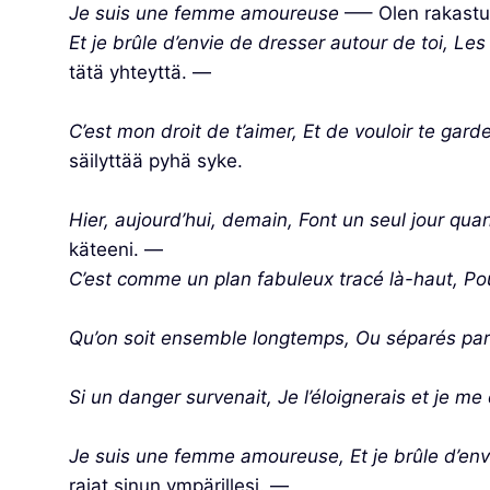
Je suis une femme amoureuse
—– Olen rakastu
Et je brûle d’envie de dresser autour de toi, Le
tätä yhteyttä. —
C’est mon droit de t’aimer, Et de vouloir te gard
säilyttää pyhä syke.
Hier, aujourd’hui, demain, Font un seul jour qu
käteeni. —
C’est comme un plan fabuleux tracé là-haut, Po
Qu’on soit ensemble longtemps, Ou séparés pa
Si un danger survenait, Je l’éloignerais et je me
Je suis une femme amoureuse, Et je brûle d’env
rajat sinun ympärillesi. —