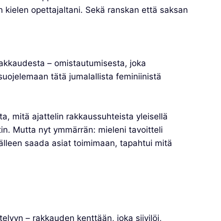
n kielen opettajaltani. Sekä ranskan että saksan
rakkaudesta – omistautumisesta, joka
ojelemaan tätä jumalallista feminiinistä
a, mitä ajattelin rakkaussuhteista yleisellä
tin. Mutta nyt ymmärrän: mieleni tavoitteli
välleen saada asiat toimimaan, tapahtui mitä
lyyn – rakkauden kenttään, joka siivilöi,