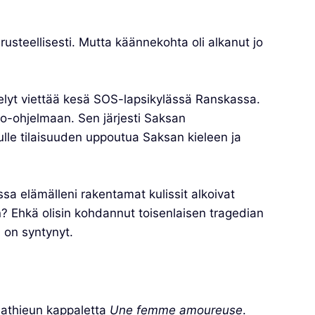
usteellisesti. Mutta käännekohta oli alkanut jo
telyt viettää kesä SOS-lapsikylässä Ranskassa.
hto-ohjelmaan. Sen järjesti Saksan
ulle tilaisuuden uppoutua Saksan kieleen ja
a elämälleni rakentamat kulissit alkoivat
an? Ehkä olisin kohdannut toisenlaisen tragedian
i on syntynyt.
 Mathieun kappaletta
Une femme amoureuse
.