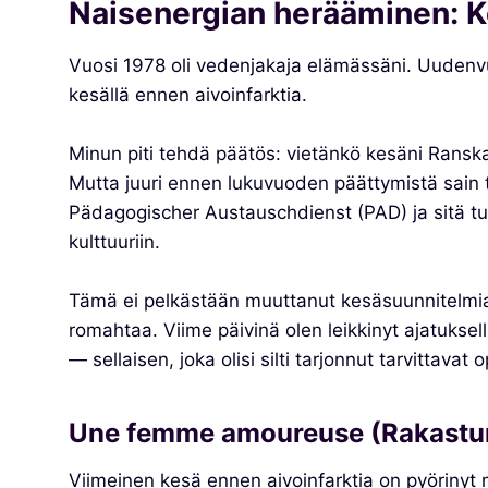
Naisenergian herääminen: K
Vuosi 1978 oli vedenjakaja elämässäni. Uudenvuo
kesällä ennen aivoinfarktia.
Minun piti tehdä päätös: vietänkö kesäni Ranska
Mutta juuri ennen lukuvuoden päättymistä sain ti
Pädagogischer Austauschdienst (PAD) ja sitä tuk
kulttuuriin.
Tämä ei pelkästään muuttanut kesäsuunnitelmian
romahtaa. Viime päivinä olen leikkinyt ajatuksell
— sellaisen, joka olisi silti tarjonnut tarvittavat
Une femme amoureuse (Rakastun
Viimeinen kesä ennen aivoinfarktia on pyörinyt m