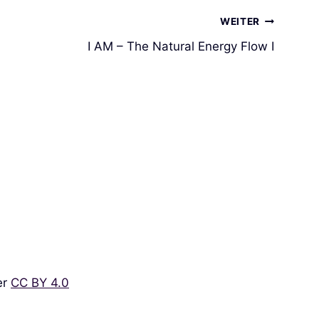
WEITER
I AM – The Natural Energy Flow I
er
CC BY 4.0