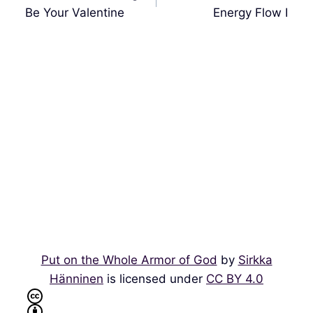
entradas
Be Your Valentine
Energy Flow I
Put on the Whole Armor of God
by
Sirkka
Hänninen
is licensed under
CC BY 4.0