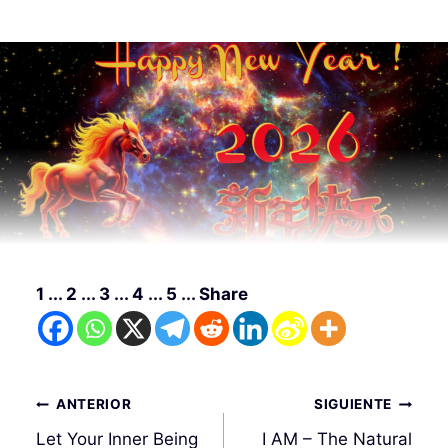
1 ... 2 ... 3 ... 4 ... 5 ... Share
Navegación
ANTERIOR
SIGUIENTE
de
Let Your Inner Being
I AM – The Natural