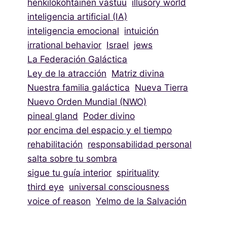
henkilökohtainen vastuu
illusory world
inteligencia artificial (IA)
inteligencia emocional
intuición
irrational behavior
Israel
jews
La Federación Galáctica
Ley de la atracción
Matriz divina
Nuestra familia galáctica
Nueva Tierra
Nuevo Orden Mundial (NWO)
pineal gland
Poder divino
por encima del espacio y el tiempo
rehabilitación
responsabilidad personal
salta sobre tu sombra
sigue tu guía interior
spirituality
third eye
universal consciousness
voice of reason
Yelmo de la Salvación