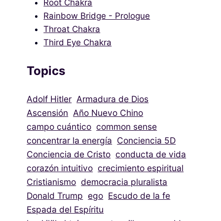
Root Chakra
Rainbow Bridge - Prologue
Throat Chakra
Third Eye Chakra
Topics
Adolf Hitler
Armadura de Dios
Ascensión
Año Nuevo Chino
campo cuántico
common sense
concentrar la energía
Conciencia 5D
Conciencia de Cristo
conducta de vida
corazón intuitivo
crecimiento espiritual
Cristianismo
democracia pluralista
Donald Trump
ego
Escudo de la fe
Espada del Espíritu