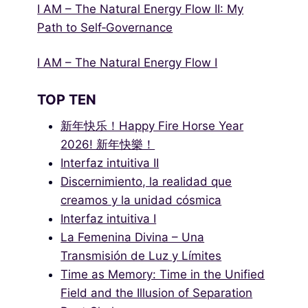
I AM – The Natural Energy Flow II: My
Path to Self‑Governance
I AM – The Natural Energy Flow I
TOP TEN
新年快乐！Happy Fire Horse Year
2026! 新年快樂！
Interfaz intuitiva II
Discernimiento, la realidad que
creamos y la unidad cósmica
Interfaz intuitiva I
La Femenina Divina – Una
Transmisión de Luz y Límites
Time as Memory: Time in the Unified
Field and the Illusion of Separation