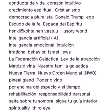
conducta de vida
corazón intuitivo
crecimiento espiritual
Cristianismo
democracia pluralista
Donald Trump
ego
Escudo de la fe
Espada del Espíritu
henkilökohtainen vastuu
illusory world
inteligencia artificial (IA)
inteligencia emocional
intuición
irrational behavior
Israel
jews
La Federación Galáctica
Ley de la atracción
Matriz divina
Nuestra familia galáctica
Nueva Tierra
Nuevo Orden Mundial (NWO)
pineal gland
Poder divino
por encima del espacio y el tiempo
rehabilitación
responsabilidad personal
salta sobre tu sombra
sigue tu guía interior
spirituality
third eye