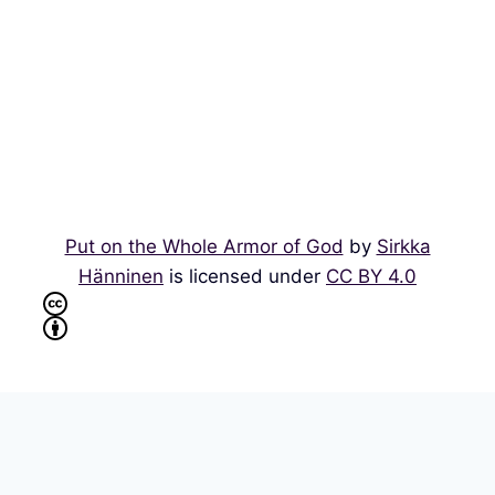
Put on the Whole Armor of God
by
Sirkka
Hänninen
is licensed under
CC BY 4.0
WordPress multilingüe
con WPML