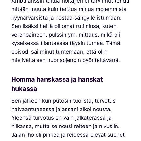
Ambulanssin tultua hoitajien ei tarvinnut tehdä
mitään muuta kuin tarttua minua molemmista
kyynärvarsista ja nostaa sängylle istumaan.
Sen lisäksi heillä oli omat rutiininsa, kuten
verenpaineen, pulssin ym. mittaus, mikä oli
kyseisessä tilanteessa täysin turhaa. Tämä
episodi sai minut tuntemaan, että olin
mielivaltaisen nuorisojengin pyöriteltävänä.
Homma hanskassa ja hanskat
hukassa
Sen jälkeen kun putosin tuolista, turvotus
halvaantuneessa jalassani alkoi nousta.
Yleensä turvotus on vain jalkaterässä ja
nilkassa, mutta se nousi reiteen ja nivusiin.
Jalan iho oli pinkeä ja reidessä olevat suonet