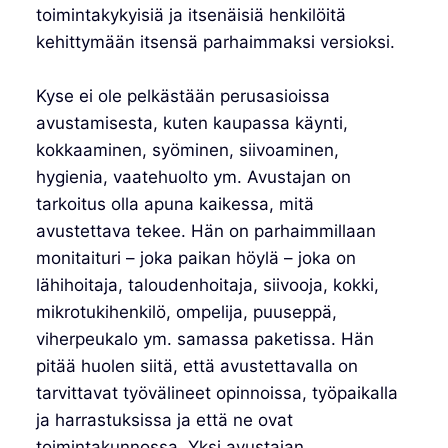
toimintakykyisiä ja itsenäisiä henkilöitä
kehittymään itsensä parhaimmaksi versioksi.
Kyse ei ole pelkästään perusasioissa
avustamisesta, kuten kaupassa käynti,
kokkaaminen, syöminen, siivoaminen,
hygienia, vaatehuolto ym. Avustajan on
tarkoitus olla apuna kaikessa, mitä
avustettava tekee. Hän on parhaimmillaan
monitaituri – joka paikan höylä – joka on
lähihoitaja, taloudenhoitaja, siivooja, kokki,
mikrotukihenkilö, ompelija, puuseppä,
viherpeukalo ym. samassa paketissa. Hän
pitää huolen siitä, että avustettavalla on
tarvittavat työvälineet opinnoissa, työpaikalla
ja harrastuksissa ja että ne ovat
toimintakunnossa. Yksi avustajan