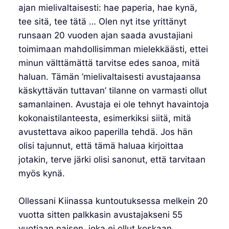
ajan mielivaltaisesti: hae paperia, hae kynä,
tee sitä, tee tätä … Olen nyt itse yrittänyt
runsaan 20 vuoden ajan saada avustajiani
toimimaan mahdollisimman mielekkäästi, ettei
minun välttämättä tarvitse edes sanoa, mitä
haluan. Tämän ’mielivaltaisesti avustajaansa
käskyttävän tuttavan’ tilanne on varmasti ollut
samanlainen. Avustaja ei ole tehnyt havaintoja
kokonaistilanteesta, esimerkiksi siitä, mitä
avustettava aikoo paperilla tehdä. Jos hän
olisi tajunnut, että tämä haluaa kirjoittaa
jotakin, terve järki olisi sanonut, että tarvitaan
myös kynä.
Ollessani Kiinassa kuntoutuksessa melkein 20
vuotta sitten palkkasin avustajakseni 55
vuotiaan naisen, joka ei ollut koskaan