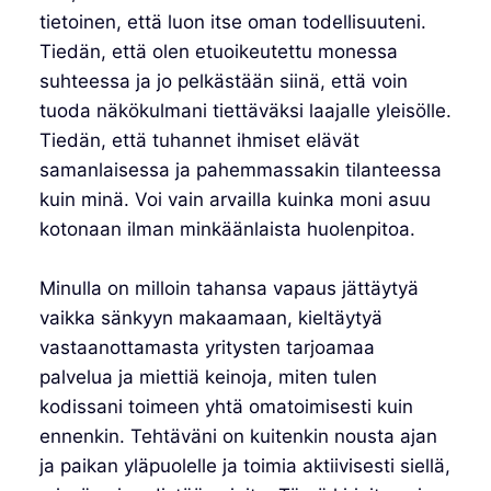
tietoinen, että luon itse oman todellisuuteni.
Tiedän, että olen etuoikeutettu monessa
suhteessa ja jo pelkästään siinä, että voin
tuoda näkökulmani tiettäväksi laajalle yleisölle.
Tiedän, että tuhannet ihmiset elävät
samanlaisessa ja pahemmassakin tilanteessa
kuin minä. Voi vain arvailla kuinka moni asuu
kotonaan ilman minkäänlaista huolenpitoa.
Minulla on milloin tahansa vapaus jättäytyä
vaikka sänkyyn makaamaan, kieltäytyä
vastaanottamasta yritysten tarjoamaa
palvelua ja miettiä keinoja, miten tulen
kodissani toimeen yhtä omatoimisesti kuin
ennenkin. Tehtäväni on kuitenkin nousta ajan
ja paikan yläpuolelle ja toimia aktiivisesti siellä,