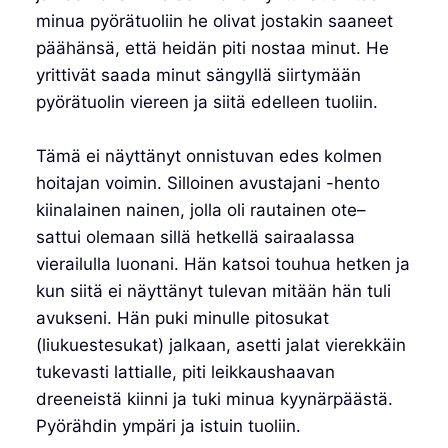
minua pyörätuoliin he olivat jostakin saaneet
päähänsä, että heidän piti nostaa minut. He
yrittivät saada minut sängyllä siirtymään
pyörätuolin viereen ja siitä edelleen tuoliin.
Tämä ei näyttänyt onnistuvan edes kolmen
hoitajan voimin. Silloinen avustajani -hento
kiinalainen nainen, jolla oli rautainen ote–
sattui olemaan sillä hetkellä sairaalassa
vierailulla luonani. Hän katsoi touhua hetken ja
kun siitä ei näyttänyt tulevan mitään hän tuli
avukseni. Hän puki minulle pitosukat
(liukuestesukat) jalkaan, asetti jalat vierekkäin
tukevasti lattialle, piti leikkaushaavan
dreeneistä kiinni ja tuki minua kyynärpäästä.
Pyörähdin ympäri ja istuin tuoliin.