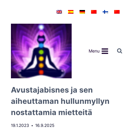
Siirry
sisältöön
Menu
Avustajabisnes ja sen
aiheuttaman hullunmyllyn
nostattamia mietteitä
19.1.2023
16.9.2025