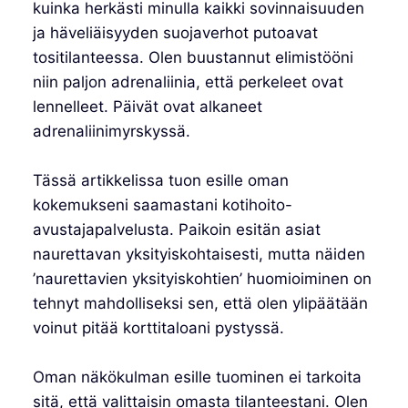
kuinka herkästi minulla kaikki sovinnaisuuden
ja häveliäisyyden suojaverhot putoavat
tositilanteessa. Olen buustannut elimistööni
niin paljon adrenaliinia, että perkeleet ovat
lennelleet. Päivät ovat alkaneet
adrenaliinimyrskyssä.
Tässä artikkelissa tuon esille oman
kokemukseni saamastani kotihoito-
avustajapalvelusta. Paikoin esitän asiat
naurettavan yksityiskohtaisesti, mutta näiden
’naurettavien yksityiskohtien’ huomioiminen on
tehnyt mahdolliseksi sen, että olen ylipäätään
voinut pitää korttitaloani pystyssä.
Oman näkökulman esille tuominen ei tarkoita
sitä, että valittaisin omasta tilanteestani. Olen