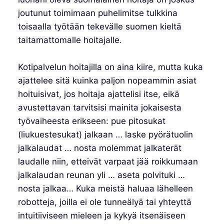
joutunut toimimaan puhelimitse tulkkina
toisaalla työtään tekevälle suomen kieltä
taitamattomalle hoitajalle.
Kotipalvelun hoitajilla on aina kiire, mutta kuka
ajattelee sitä kuinka paljon nopeammin asiat
hoituisivat, jos hoitaja ajattelisi itse, eikä
avustettavan tarvitsisi mainita jokaisesta
työvaiheesta erikseen: pue pitosukat
(liukuestesukat) jalkaan … laske pyörätuolin
jalkalaudat … nosta molemmat jalkaterät
laudalle niin, etteivät varpaat jää roikkumaan
jalkalaudan reunan yli … aseta polvituki …
nosta jalkaa… Kuka meistä haluaa lähelleen
robotteja, joilla ei ole tunneälyä tai yhteyttä
intuitiiviseen mieleen ja kykyä itsenäiseen