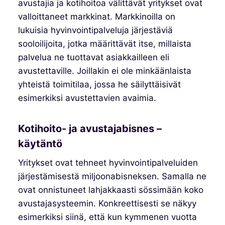
avustajia ja kotihoitoa välittävät yritykset ovat
valloittaneet markkinat. Markkinoilla on
lukuisia hyvinvointipalveluja järjestäviä
sooloilijoita, jotka määrittävät itse, millaista
palvelua ne tuottavat asiakkailleen eli
avustettaville. Joillakin ei ole minkäänlaista
yhteistä toimitilaa, jossa he säilyttäisivät
esimerkiksi avustettavien avaimia.
Kotihoito- ja avustajabisnes –
käytäntö
Yritykset ovat tehneet hyvinvointipalveluiden
järjestämisestä miljoonabisneksen. Samalla ne
ovat onnistuneet lahjakkaasti sössimään koko
avustajasysteemin. Konkreettisesti se näkyy
esimerkiksi siinä, että kun kymmenen vuotta