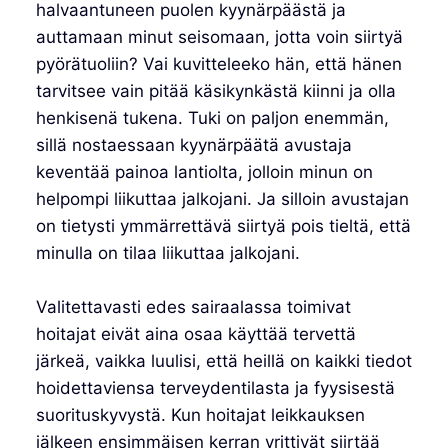
halvaantuneen puolen kyynärpäästä ja
auttamaan minut seisomaan, jotta voin siirtyä
pyörätuoliin? Vai kuvitteleeko hän, että hänen
tarvitsee vain pitää käsikynkästä kiinni ja olla
henkisenä tukena. Tuki on paljon enemmän,
sillä nostaessaan kyynärpäätä avustaja
keventää painoa lantiolta, jolloin minun on
helpompi liikuttaa jalkojani. Ja silloin avustajan
on tietysti ymmärrettävä siirtyä pois tieltä, että
minulla on tilaa liikuttaa jalkojani.
Valitettavasti edes sairaalassa toimivat
hoitajat eivät aina osaa käyttää tervettä
järkeä, vaikka luulisi, että heillä on kaikki tiedot
hoidettaviensa terveydentilasta ja fyysisestä
suorituskyvystä. Kun hoitajat leikkauksen
jälkeen ensimmäisen kerran yrittivät siirtää