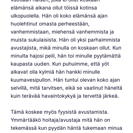
elämänsä aikana ollut töissä kotinsa
ulkopuolella. Hän oli koko elämänsä ajan
huolehtinut omasta perheestään,
vanhemmistaan, miehensä vanhemmista ja
muista sukulaisista. Hän oli yksi parhaimmista
avustajista, mikä minulla on koskaan ollut. Kun
minulta hajosi peili, hän toi minulle pyytämättä
kaupasta uuden. Kun puhuimme, että yöt
alkavat olla kylmiä hän hankki minulle
kuumavesipullon. Hän tuntui olevan koko ajan
selvillä, mitä tarvitsen, eikä se vaatinut häneltä
kuin terävää havaintokykyä ja tervettä järkeä.
Tämä koskee myös fyysistä avustamista.
Ymmärtääkö hoitaja/avustaja mitä hän on
tekemässä kun pyydän häntä tukemaan minua