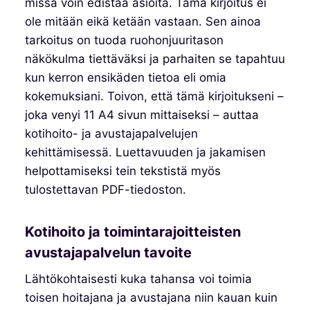
missä voin edistää asioita. Tämä kirjoitus ei
ole mitään eikä ketään vastaan. Sen ainoa
tarkoitus on tuoda ruohonjuuritason
näkökulma tiettäväksi ja parhaiten se tapahtuu
kun kerron ensikäden tietoa eli omia
kokemuksiani. Toivon, että tämä kirjoitukseni –
joka venyi 11 A4 sivun mittaiseksi – auttaa
kotihoito- ja avustajapalvelujen
kehittämisessä. Luettavuuden ja jakamisen
helpottamiseksi tein tekstistä myös
tulostettavan PDF-tiedoston.
Kotihoito ja toimintarajoitteisten
avustajapalvelun tavoite
Lähtökohtaisesti kuka tahansa voi toimia
toisen hoitajana ja avustajana niin kauan kuin