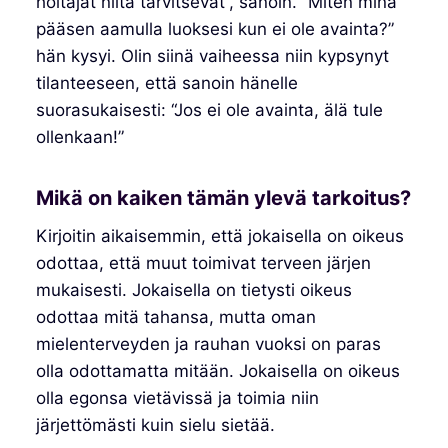
hoitajat niitä tarvitsevat”, sanoin. “Miten minä
pääsen aamulla luoksesi kun ei ole avainta?”
hän kysyi. Olin siinä vaiheessa niin kypsynyt
tilanteeseen, että sanoin hänelle
suorasukaisesti: “Jos ei ole avainta, älä tule
ollenkaan!”
Mikä on kaiken tämän ylevä tarkoitus?
Kirjoitin aikaisemmin, että jokaisella on oikeus
odottaa, että muut toimivat terveen järjen
mukaisesti. Jokaisella on tietysti oikeus
odottaa mitä tahansa, mutta oman
mielenterveyden ja rauhan vuoksi on paras
olla odottamatta mitään. Jokaisella on oikeus
olla egonsa vietävissä ja toimia niin
järjettömästi kuin sielu sietää.