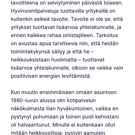
tavoitteena on selviytyminen päivästä toiseen.
Hyvinvointipalveluja tuottavilla yrityksillä on
kuitenkin selkeä tavoite. Tavoite ei ole se, että
yritykset tuottavat lisäarvoa yhteiskunnalle, ja
ennen kaikkea rahaa omistajilleen. Tarkoitus
on avustaa apua tarvitsevia niin, että heidän
toimintakykynsä säilyy ja että he –
heikkouksistaan huolimatta – tuottavat
lisäarvoa yhteiskunnalle, olkoon se vaikka vain
positiivisen energian levittämistä.
Kun muutin ensimmäiseen omaan asuntoon
1980-luvun alussa olin kotipalvelun
näkökulmasta liian hyväkuntoinen, vaikka en
pystynyt puhumaan ja toinen puoli kehostani
oli halvaantunut. Minulla ei kuitenkaan ollut
mitään heikkoustiloja: pystyin aamuisin