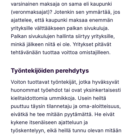
varsinainen maksaja on sama eli kaupunki
(veronmaksajat)? Jotenkin sen ymmärtää, jos
ajattelee, että kaupunki maksaa enemmän
yrityksille välttääkseen palkan sivukuluja.
Palkan sivukulujen hallinta siirtyy yrityksille,
minkä jälkeen niitä ei ole. Yritykset pitävät
tehtävänään tuottaa voittoa omistajilleen.
Työntekijöiden perehdytys
Voiton tuottavat työntekijät, jotka hyväksyvät
huonommat työehdot tai ovat yksinkertaisesti
kielitaidottomia ummikkoja. Usein heiltä
puuttuu täysin tilannetaju ja oma-aloitteisuus,
eivätkä he tee mitään pyytämättä. He eivät
kykene itsenäiseen ajatteluun ja
työskentelyyn, eikä heillä tunnu olevan mitään