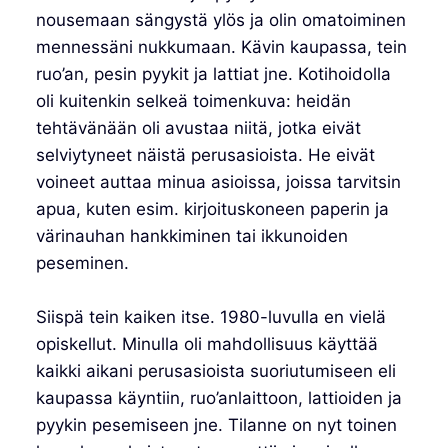
nousemaan sängystä ylös ja olin omatoiminen
mennessäni nukkumaan. Kävin kaupassa, tein
ruo’an, pesin pyykit ja lattiat jne. Kotihoidolla
oli kuitenkin selkeä toimenkuva: heidän
tehtävänään oli avustaa niitä, jotka eivät
selviytyneet näistä perusasioista. He eivät
voineet auttaa minua asioissa, joissa tarvitsin
apua, kuten esim. kirjoituskoneen paperin ja
värinauhan hankkiminen tai ikkunoiden
peseminen.
Siispä tein kaiken itse. 1980-luvulla en vielä
opiskellut. Minulla oli mahdollisuus käyttää
kaikki aikani perusasioista suoriutumiseen eli
kaupassa käyntiin, ruo’anlaittoon, lattioiden ja
pyykin pesemiseen jne. Tilanne on nyt toinen