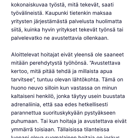
kokonaiskuvaa työstä, mitä tekevät, saati
työvälineistä. Kaupunki tietenkin maksaa
yritysten järjestämästä palvelusta huolimatta
siitä, kuinka hyvin yritykset tekevät työnsä tai
palvelevatko ne avustettavia ollenkaan.
Aloittelevat hoitajat eivät yleensä ole saaneet
mitään perehdytystä työhönsä. ”Avustettava
kertoo, mitä pitää tehdä ja millaista apua
tarvitsee”, tuntuu olevan lähtökohta. Tämä on
huono neuvo silloin kun vastassa on minun
kaltaiseni henkilö, jonka täytyy usein buustata
adrenaliinia, että saa edes hetkellisesti
parannettua suorituskykyään pystyäkseen
puhumaan. Tai kun hoitaja ja avustettava eivät
ymmärrä toisiaan. Tällaisissa tilanteissa
luonani oleva suomalainen hoitaja on joskus