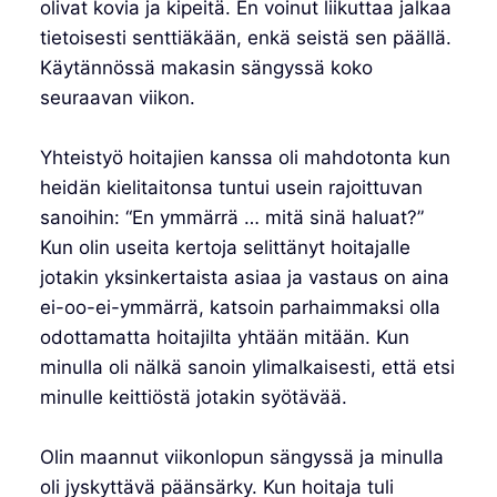
olivat kovia ja kipeitä. En voinut liikuttaa jalkaa
tietoisesti senttiäkään, enkä seistä sen päällä.
Käytännössä makasin sängyssä koko
seuraavan viikon.
Yhteistyö hoitajien kanssa oli mahdotonta kun
heidän kielitaitonsa tuntui usein rajoittuvan
sanoihin: “En ymmärrä … mitä sinä haluat?”
Kun olin useita kertoja selittänyt hoitajalle
jotakin yksinkertaista asiaa ja vastaus on aina
ei-oo-ei-ymmärrä, katsoin parhaimmaksi olla
odottamatta hoitajilta yhtään mitään. Kun
minulla oli nälkä sanoin ylimalkaisesti, että etsi
minulle keittiöstä jotakin syötävää.
Olin maannut viikonlopun sängyssä ja minulla
oli jyskyttävä päänsärky. Kun hoitaja tuli