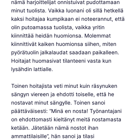
nämä harjoittelijat onnistuivat pudottamaan
minut tuolista. Vaikka luonani oli sillä hetkellä
kaksi hoitajaa kumpikaan ei noteerannut, että
olin putoamassa tuolista, vaikka yritin
kiinnittää heidän huomionsa. Molemmat
kiinnittivät kaiken huomionsa siihen, miten
pyörätuolin jalkalaudat saadaan paikalleen.
Hoitajat huomasivat tilanteeni vasta kun
lysähdin lattialle.
Toinen hoitajista veti minut kuin räsynuken
sängyn viereen ja ehdotti toiselle, että he
nostavat minut sängylle. Toinen sanoi
päättäväisesti: “Minä en nosta! Työnantajani
on ehdottomasti kieltänyt meitä nostamasta
ketään. Jätetään nämä nostot ihan
ammattilaisille”, hän sanoi ja tilasi