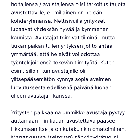
hoitajiensa / avustajiensa olisi tarkoitus tarjota
avustettaville, eli millainen on heidän
kohderyhmänsä. Nettisivuilla yritykset
lupaavat yhdeksän hyvää ja kymmenen
kaunista. Avustajat toimivat tiiminä, mutta
tiukan paikan tullen yrityksen johto antaa
ymmärtää, että he eivät voi odottaa
työntekijöidensä tekevän tiimityötä. Kuten
esim. silloin kun avustajalle oli
ylitsepääsemätön kynnys sopia avaimen
luovutuksesta edellisenä päivänä luonani
olleen avustajan kanssa.
Yritysten palkkaama ummikko avustaja pystyy
auttamaan niin kauan avustettava pääsee
liikkumaan itse ja on kutakuinkin omatoiminen.
Marraskuussa (seisovan) sähköpyörätuolini