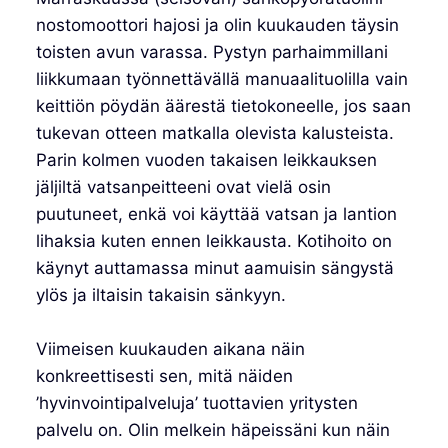
nostomoottori hajosi ja olin kuukauden täysin
toisten avun varassa. Pystyn parhaimmillani
liikkumaan työnnettävällä manuaalituolilla vain
keittiön pöydän äärestä tietokoneelle, jos saan
tukevan otteen matkalla olevista kalusteista.
Parin kolmen vuoden takaisen leikkauksen
jäljiltä vatsanpeitteeni ovat vielä osin
puutuneet, enkä voi käyttää vatsan ja lantion
lihaksia kuten ennen leikkausta. Kotihoito on
käynyt auttamassa minut aamuisin sängystä
ylös ja iltaisin takaisin sänkyyn.
Viimeisen kuukauden aikana näin
konkreettisesti sen, mitä näiden
’hyvinvointipalveluja’ tuottavien yritysten
palvelu on. Olin melkein häpeissäni kun näin