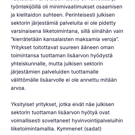
työntekijöillä oli minimivaatimukset osaamisen
ja kielitaidon suhteen. Perinteisesti julkisen
sektorin järjestämiä palveluita ei ole pidetty
varsinaisena liiketoimintana, sillä siinähän vain
”kierrätetään kansalaisten maksamia veroja”.
Yritykset toitottavat suureen ääneen oman
toimintansa tuottaman lisäarvon hyödystä
yhteiskunnalle, mutta julkisen sektorin
järjestämien palveluiden tuottamalle
välittömälle lisäarvolle ei ole annettu mitään
arvoa.
Yksityiset yritykset, jotka eivät näe julkisen
sektorin tuottaman lisäarvon hyötyä ovat
voimallisesti soveltaneet hyvinvointipalveluihin
liiketoimintamallia. Kymmenet (sadat)