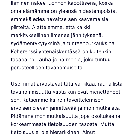
Ihminen näkee luonnon kaoottisena, koska
oma elämämme on yleensä hidastempoista,
emmekä edes havaitse sen kaavamaisia
piirteitä. Ajattelemme, että kaikki
merkityksellinen ilmenee jännityksenä,
sydämentykytyksinä ja tunteenpurkauksina.
Koherenssi yhtenäiskentässä on kuitenkin
tasapaino, rauha ja harmonia, joka tuntuu
perusteellisen tavanomaiselta.
Useimmat arvostavat tätä vankkaa, rauhallista
tavanomaisuutta vasta kun ovat menettäneet
sen. Katsomme kaiken tavoittelemisen
arvoisen olevan jännittävää ja monimutkaista.
Pidämme monimutkaisuutta jopa osoituksena
korkeammasta tietoisuuden tasosta. Mutta
tietoisuus ei ole hierarkkinen. Ainut