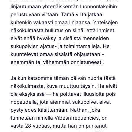
linjautumaan yhtenäiskentän luonnonlakeihin
perustuvaan virtaan. Tämä virta jatkaa
kuitenkin vakaasti omaa linjaansa. Yhteisöjen
näkökulmasta hullutus on siinä, että ihmiset
eivät enää hyväksy ja sisäistä menneiden
sukupolvien ajatus- ja toimintamalleja. He
kuuntelevat omaa sisäistä ohjaustaan –
enemmän tai vähemmän onnistuneesti.
Ja kun katsomme tämän päivän nuoria tästä
näkökulmasta, kuva muuttuu täysin. He eivät
ole eksyksissä — he polttavat illuusioita pois
nopeudella, jota aiemmat sukupolvet eivät
pysty edes käsittämään. Nathan, joka
tunnetaan nimellä Vibesnfrequencies, on
vasta 28‑vuotias, mutta hän on purkanut