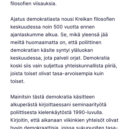
filosofien viisauksia.
Ajatus demokratiasta nousi Kreikan filosofien
keskuudessa noin 500 vuotta ennen
ajanlaskumme alkua. Se, mikä yleensä jää
meiltä huomaamatta on, että poliittinen
demokratian käsite syntyi yläluokan
keskuudessa, jota palveli orjat. Demokratia
koski siis vain suljettua yhteiskunnallista piiriä,
joista toiset olivat tasa-arvoisempia kuin
toiset.
Mainitsin tästä demokratia käsitteen
alkuperästä kirjoittaessani seminaarityötä
poliittisesta kielenkäytöstä 1990-luvulla.
Kirjoitin, että aikanaan viikinkien yhteisöt olivat
hyvin demokraattisia, joissa sukupuolten tasa-