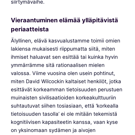
siirtymävaihe.
Vieraantuminen elämää ylläpitävistä
periaatteista
Älyllinen, elävä kasvualustamme toimii omien
lakiensa mukaisesti riippumatta siitä, miten
ihmiset haluavat sen esittää tai kuinka hyvin
ymmärrämme sitä rationaalisen mielen
valossa. Viime vuosina olen usein pohtinut,
miten David Wilcockin kaltaiset henkilöt, jotka
esittävät korkeamman tietoisuuden perustuen
muinaisten sivilisaatioiden korkeakulttuuriin
suhtautuvat siihen tosiasiaan, että ‘korkealla
tietoisuuden tasolla’ ei ole mitään tekemistä
kognitiivisen kapasiteetin kanssa, vaan kyse
on yksinomaan sydämen ja aivojen