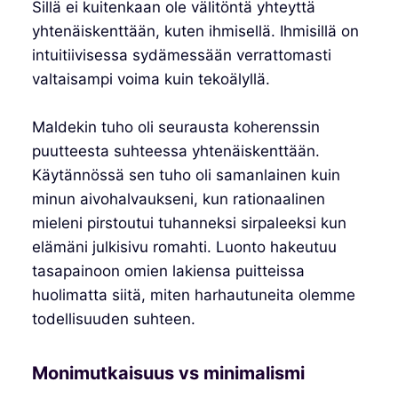
Sillä ei kuitenkaan ole välitöntä yhteyttä
yhtenäiskenttään, kuten ihmisellä. Ihmisillä on
intuitiivisessa sydämessään verrattomasti
valtaisampi voima kuin tekoälyllä.
Maldekin tuho oli seurausta koherenssin
puutteesta suhteessa yhtenäiskenttään.
Käytännössä sen tuho oli samanlainen kuin
minun aivohalvaukseni, kun rationaalinen
mieleni pirstoutui tuhanneksi sirpaleeksi kun
elämäni julkisivu romahti. Luonto hakeutuu
tasapainoon omien lakiensa puitteissa
huolimatta siitä, miten harhautuneita olemme
todellisuuden suhteen.
Monimutkaisuus vs minimalismi