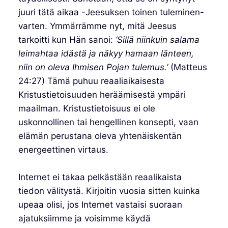
juuri tätä aikaa -Jeesuksen toinen tuleminen-
varten. Ymmärrämme nyt, mitä Jeesus
tarkoitti kun Hän sanoi:
‘Sillä niinkuin salama
leimahtaa idästä ja näkyy hamaan länteen,
niin on oleva Ihmisen Pojan tulemus.’
(Matteus
24:27) Tämä puhuu reaaliaikaisesta
Kristustietoisuuden heräämisestä ympäri
maailman. Kristustietoisuus ei ole
uskonnollinen tai hengellinen konsepti, vaan
elämän perustana oleva yhtenäiskentän
energeettinen virtaus.
Internet ei takaa pelkästään reaalikaista
tiedon välitystä. Kirjoitin vuosia sitten kuinka
upeaa olisi, jos Internet vastaisi suoraan
ajatuksiimme ja voisimme käydä