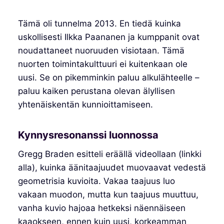
Tämä oli tunnelma 2013. En tiedä kuinka
uskollisesti Ilkka Paananen ja kumppanit ovat
noudattaneet nuoruuden visiotaan. Tämä
nuorten toimintakulttuuri ei kuitenkaan ole
uusi. Se on pikemminkin paluu alkulähteelle –
paluu kaiken perustana olevan älyllisen
yhtenäiskentän kunnioittamiseen.
Kynnysresonanssi luonnossa
Gregg Braden esitteli eräällä videollaan (linkki
alla), kuinka äänitaajuudet muovaavat vedestä
geometrisia kuvioita. Vakaa taajuus luo
vakaan muodon, mutta kun taajuus muuttuu,
vanha kuvio hajoaa hetkeksi näennäiseen
kaaokseen, ennen kuin uusi, korkeamman