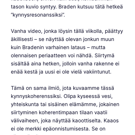
tason kuvio syntyy. Braden kutsuu tätä hetkeä
”kynnysresonanssiksi”.
Vanha video, jonka löysin tällä viikolla, päättyy
äkillisesti – se näyttää olevan jonkun muun
kuin Bradenin varhainen lataus – mutta
olennaisen periaatteen voi nähdä. Siirtymä
sisältää aina hetken, jolloin vanha rakenne ei
enää kestä ja uusi ei ole vielä vakiintunut.
Tämä on sama ilmiö, jota kuvaamme tässä
kynnyskoherenssiksi. Olipa kyseessä vesi,
yhteiskunta tai sisäinen elämämme, jokainen
siirtyminen koherentimpaan tilaan vaatii
välivaiheen, joka näyttää kaoottiselta. Kaaos
ei ole merkki epäonnistumisesta. Se on