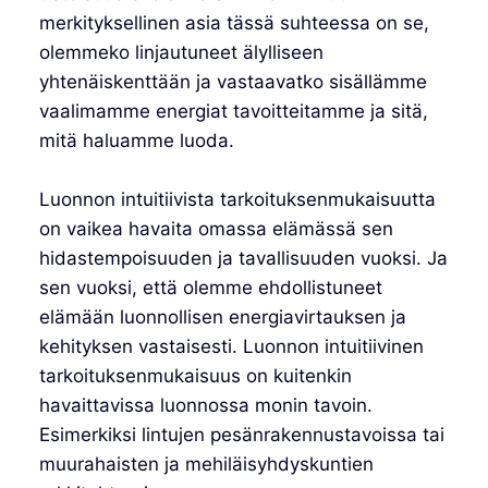
merkityksellinen asia tässä suhteessa on se,
olemmeko linjautuneet älylliseen
yhtenäiskenttään ja vastaavatko sisällämme
vaalimamme energiat tavoitteitamme ja sitä,
mitä haluamme luoda.
Luonnon intuitiivista tarkoituksenmukaisuutta
on vaikea havaita omassa elämässä sen
hidastempoisuuden ja tavallisuuden vuoksi. Ja
sen vuoksi, että olemme ehdollistuneet
elämään luonnollisen energiavirtauksen ja
kehityksen vastaisesti. Luonnon intuitiivinen
tarkoituksenmukaisuus on kuitenkin
havaittavissa luonnossa monin tavoin.
Esimerkiksi lintujen pesänrakennustavoissa tai
muurahaisten ja mehiläisyhdyskuntien