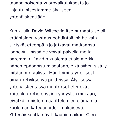
tasapainoisesta vuorovaikutuksesta ja
linjautumisestamme älylliseen
yhtenäiskenttään.
Kun kuulin David Wilcockin itsemurhasta se oli
eräänlainen vastaus pohdintoihini: he vain
siirtyvät eteenpäin ja jatkavat matkaansa
jonnekin, missä he voivat palvella meitä
paremmin. Davidin kuolema ei ole merkki
hänen epäonnistumisestaan, eikä siihen sisälly
mitään moraalista. Hän toimi täydellisesti
oman kehyksensä puitteissa. Älyllisessä
yhtenäiskentässä muutokset etenevät
kuitenkin koherenssin kynnysten mukaan,
eivätkä ihmisten määrittelemien elämän ja
kuoleman kategorioiden mukaisesti.
Yhtenäiskenttä näytti kaapin paikan. Olen