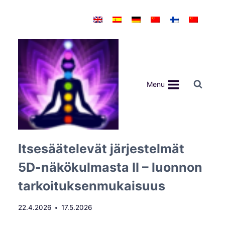
Siirry
sisältöön
Menu
Itsesäätelevät järjestelmät
5D-näkökulmasta II – luonnon
tarkoituksenmukaisuus
22.4.2026
17.5.2026