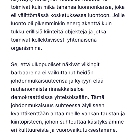
toimivat kuin mikä tahansa luonnonkansa, joka
eli välittömässä kosketuksessa luontoon. Joille
luonto oli pikemminkin energiakenttä kuin
tukku erillisiä kiinteitä objekteja ja jotka
toimivat kollektiivisesti yhtenäisenä
organismina.
Se, että ulkopuoliset näkivät viikingit
barbaareina ei vaikuttanut heidän
johdonmukaisuuteensa ja kykyyn elää
rauhanomaista rinnakkaiseloa
demokraattisissa yhteisöissään. Tämä
johdonmukaisuus suhteessa älylliseen
kvanttikenttään antaa meille vankan taustan ja
kiintopisteen, johon suhteuttaa käsityksiämme
eri kulttuureista ja vuorovaikutuksestamme.