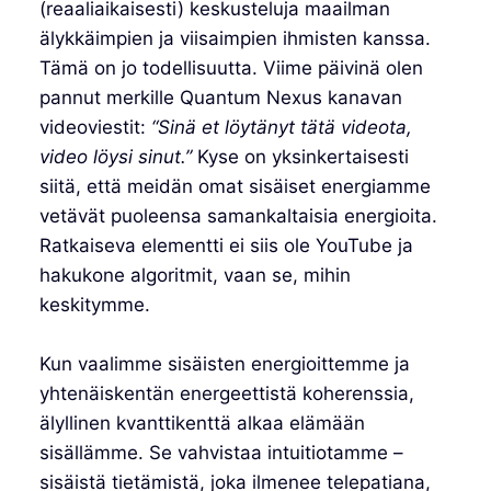
(reaaliaikaisesti) keskusteluja maailman
älykkäimpien ja viisaimpien ihmisten kanssa.
Tämä on jo todellisuutta. Viime päivinä olen
pannut merkille Quantum Nexus kanavan
videoviestit:
“Sinä et löytänyt tätä videota,
video löysi sinut.”
Kyse on yksinkertaisesti
siitä, että meidän omat sisäiset energiamme
vetävät puoleensa samankaltaisia energioita.
Ratkaiseva elementti ei siis ole YouTube ja
hakukone algoritmit, vaan se, mihin
keskitymme.
Kun vaalimme sisäisten energioittemme ja
yhtenäiskentän energeettistä koherenssia,
älyllinen kvanttikenttä alkaa elämään
sisällämme. Se vahvistaa intuitiotamme –
sisäistä tietämistä, joka ilmenee telepatiana,