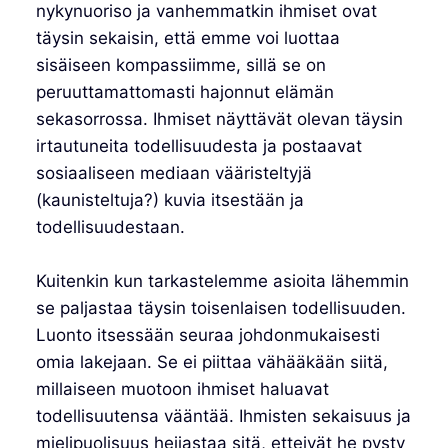
nykynuoriso ja vanhemmatkin ihmiset ovat
täysin sekaisin, että emme voi luottaa
sisäiseen kompassiimme, sillä se on
peruuttamattomasti hajonnut elämän
sekasorrossa. Ihmiset näyttävät olevan täysin
irtautuneita todellisuudesta ja postaavat
sosiaaliseen mediaan vääristeltyjä
(kaunisteltuja?) kuvia itsestään ja
todellisuudestaan.
Kuitenkin kun tarkastelemme asioita lähemmin
se paljastaa täysin toisenlaisen todellisuuden.
Luonto itsessään seuraa johdonmukaisesti
omia lakejaan. Se ei piittaa vähääkään siitä,
millaiseen muotoon ihmiset haluavat
todellisuutensa vääntää. Ihmisten sekaisuus ja
mielipuolisuus heijastaa sitä, etteivät he pysty