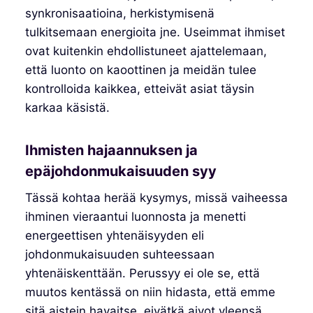
synkronisaatioina, herkistymisenä
tulkitsemaan energioita jne. Useimmat ihmiset
ovat kuitenkin ehdollistuneet ajattelemaan,
että luonto on kaoottinen ja meidän tulee
kontrolloida kaikkea, etteivät asiat täysin
karkaa käsistä.
Ihmisten hajaannuksen ja
epäjohdonmukaisuuden syy
Tässä kohtaa herää kysymys, missä vaiheessa
ihminen vieraantui luonnosta ja menetti
energeettisen yhtenäisyyden eli
johdonmukaisuuden suhteessaan
yhtenäiskenttään. Perussyy ei ole se, että
muutos kentässä on niin hidasta, että emme
sitä aistein havaitse, eivätkä aivot yleensä