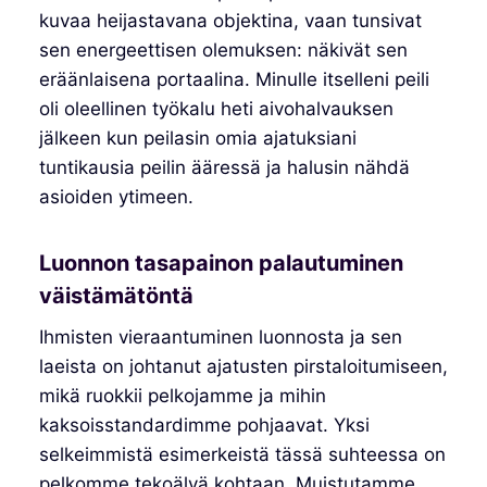
kuvaa heijastavana objektina, vaan tunsivat
sen energeettisen olemuksen: näkivät sen
eräänlaisena portaalina. Minulle itselleni peili
oli oleellinen työkalu heti aivohalvauksen
jälkeen kun peilasin omia ajatuksiani
tuntikausia peilin ääressä ja halusin nähdä
asioiden ytimeen.
Luonnon tasapainon palautuminen
väistämätöntä
Ihmisten vieraantuminen luonnosta ja sen
laeista on johtanut ajatusten pirstaloitumiseen,
mikä ruokkii pelkojamme ja mihin
kaksoisstandardimme pohjaavat. Yksi
selkeimmistä esimerkeistä tässä suhteessa on
pelkomme tekoälyä kohtaan. Muistutamme