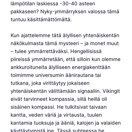
lämpötilan laskiessa -30-40 asteen
pakkaseen? Nyky-ymmärryksen valossa tämä
tuntuu käsittämättömältä.
Kun ajattelemme tätä älyllisen yhtenäiskentän
näkökulmasta tämä mysteeri – ja monet muut
– tulee ymmärrettäväksi. Hengellisissä
piireissä ymmärretään, että silloin kun olemme
ankkuroituneita älylliseen energiakenttään
toimimme universumin äänirautana tai
tutkana, joka virittäytyy jokaiseen
yhtenäiskentän välittämään signaaliin. Vikingit
eivät tarvinneet kompassia, sillä heillä oli
sisäinen kompassi. He tulkitsivat taivaan
kantta, veden väriä ja virtausta, tuulen
kantamia tuoksuja ja ääniä, kalojen ja valaiden
käyttäytymistä jne. Tässä suhteessa he