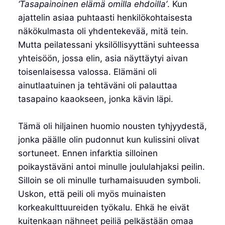
‘Tasapainoinen elämä omilla ehdoilla’
. Kun
ajattelin asiaa puhtaasti henkilökohtaisesta
näkökulmasta oli yhdentekevää, mitä tein.
Mutta peilatessani yksilöllisyyttäni suhteessa
yhteisöön, jossa elin, asia näyttäytyi aivan
toisenlaisessa valossa. Elämäni oli
ainutlaatuinen ja tehtäväni oli palauttaa
tasapaino kaaokseen, jonka kävin läpi.
Tämä oli hiljainen huomio nousten tyhjyydestä,
jonka päälle olin pudonnut kun kulissini olivat
sortuneet. Ennen infarktia silloinen
poikaystäväni antoi minulle joululahjaksi peilin.
Silloin se oli minulle turhamaisuuden symboli.
Uskon, että peili oli myös muinaisten
korkeakulttuureiden työkalu. Ehkä he eivät
kuitenkaan nähneet peiliä pelkästään omaa