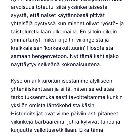
arvoisuus toteutui siitä yksinkertaisesta
syystä, että naiset käytännössä pitivät
yhteisöjä pystyssä kun miehet olivat ryöstö- ja
taisteluretkillään ulkomailla. En silloin oikein
ymmärtänyt, miksi kirjoitin viikingeistä ja
kreikkalaisen ‘korkeakulttuurin’ filosofeista
samaan hengenvetoon. Nyt tämä kahtiajako
näyttäytyy selkeänä kokonaisuutena.
Kyse on ankkuroitumisestamme älylliseen
yhtenäiskenttään ja siitä, miten se edistää
tarkoituksenmukaisesti tavoitteitamme kunkin
yksilön omista lähtökohdista käsin.
Historioitsijat ovat viime päiviin asti pitäneet
viikinkejä barbaareina, jotka kylvivät tuhoa ja
kurjuutta valloitusretkillään. Eikä tämä