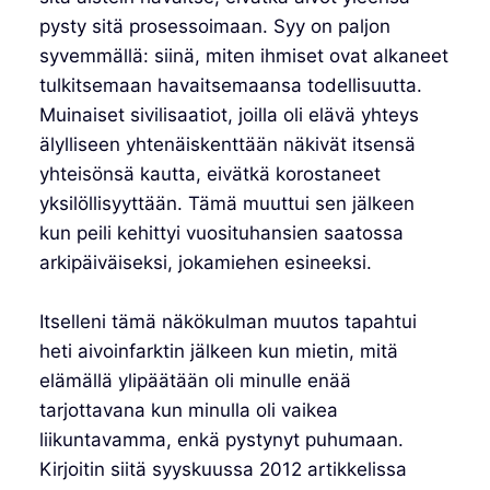
pysty sitä prosessoimaan. Syy on paljon
syvemmällä: siinä, miten ihmiset ovat alkaneet
tulkitsemaan havaitsemaansa todellisuutta.
Muinaiset sivilisaatiot, joilla oli elävä yhteys
älylliseen yhtenäiskenttään näkivät itsensä
yhteisönsä kautta, eivätkä korostaneet
yksilöllisyyttään. Tämä muuttui sen jälkeen
kun peili kehittyi vuosituhansien saatossa
arkipäiväiseksi, jokamiehen esineeksi.
Itselleni tämä näkökulman muutos tapahtui
heti aivoinfarktin jälkeen kun mietin, mitä
elämällä ylipäätään oli minulle enää
tarjottavana kun minulla oli vaikea
liikuntavamma, enkä pystynyt puhumaan.
Kirjoitin siitä syyskuussa 2012 artikkelissa