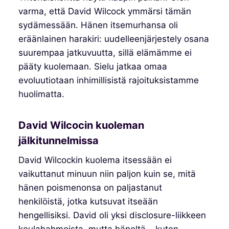
varma, että David Wilcock ymmärsi tämän
sydämessään. Hänen itsemurhansa oli
eräänlainen harakiri: uudelleenjärjestely osana
suurempaa jatkuvuutta, sillä elämämme ei
pääty kuolemaan. Sielu jatkaa omaa
evoluutiotaan inhimillisistä rajoituksistamme
huolimatta.
David Wilcocin kuoleman
jälkitunnelmissa
David Wilcockin kuolema itsessään ei
vaikuttanut minuun niin paljon kuin se, mitä
hänen poismenonsa on paljastanut
henkilöistä, jotka kutsuvat itseään
hengellisiksi. David oli yksi disclosure-liikkeen