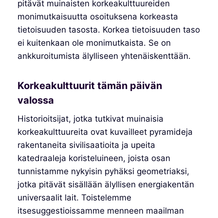
pitävät muinaisten korkeakulttuureiden
monimutkaisuutta osoituksena korkeasta
tietoisuuden tasosta. Korkea tietoisuuden taso
ei kuitenkaan ole monimutkaista. Se on
ankkuroitumista älylliseen yhtenäiskenttään.
Korkeakulttuurit tämän päivän
valossa
Historioitsijat, jotka tutkivat muinaisia
korkeakulttuureita ovat kuvailleet pyramideja
rakentaneita sivilisaatioita ja upeita
katedraaleja koristeluineen, joista osan
tunnistamme nykyisin pyhäksi geometriaksi,
jotka pitävät sisällään älyllisen energiakentän
universaalit lait. Toistelemme
itsesuggestioissamme menneen maailman