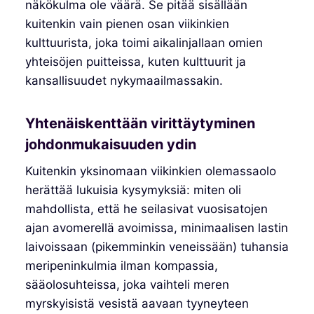
näkökulma ole väärä. Se pitää sisällään
kuitenkin vain pienen osan viikinkien
kulttuurista, joka toimi aikalinjallaan omien
yhteisöjen puitteissa, kuten kulttuurit ja
kansallisuudet nykymaailmassakin.
Yhtenäiskenttään virittäytyminen
johdonmukaisuuden ydin
Kuitenkin yksinomaan viikinkien olemassaolo
herättää lukuisia kysymyksiä: miten oli
mahdollista, että he seilasivat vuosisatojen
ajan avomerellä avoimissa, minimaalisen lastin
laivoissaan (pikemminkin veneissään) tuhansia
meripeninkulmia ilman kompassia,
sääolosuhteissa, joka vaihteli meren
myrskyisistä vesistä aavaan tyyneyteen