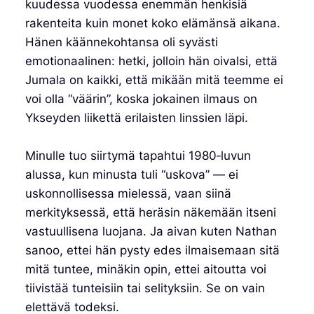
kuudessa vuodessa enemmän henkisiä
rakenteita kuin monet koko elämänsä aikana.
Hänen käännekohtansa oli syvästi
emotionaalinen: hetki, jolloin hän oivalsi, että
Jumala on kaikki, että mikään mitä teemme ei
voi olla “väärin”, koska jokainen ilmaus on
Ykseyden liikettä erilaisten linssien läpi.
Minulle tuo siirtymä tapahtui 1980‑luvun
alussa, kun minusta tuli “uskova” — ei
uskonnollisessa mielessä, vaan siinä
merkityksessä, että heräsin näkemään itseni
vastuullisena luojana. Ja aivan kuten Nathan
sanoo, ettei hän pysty edes ilmaisemaan sitä
mitä tuntee, minäkin opin, ettei aitoutta voi
tiivistää tunteisiin tai selityksiin. Se on vain
elettävä todeksi.