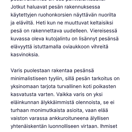
Jotkut haluavat pesän rakennuksessa
käytettyjen ruohonkorsien näyttävän nuorilta
ja eläviltä. Heti kun ne muuttuvat keltaisiksi
pesä on rakennettava uudelleen. Viereisessä
kuvassa oleva kutojalintu on lisännyt pesänsä
elävyyttä istuttamalla oviaukkoon vihreitä
kasvinoksia.
Varis puolestaan rakentaa pesänsä
minimalistiseen tyyliin, sillä pesän tarkoitus on
yksinomaan tarjota turvallinen koti poikasten
kasvatusta varten. Vaikka varis on yksi
eläinkunnan älykkäimmistä olennoista, se ei
turhaan monimutkaista asioita, vaan elää
vaiston varassa ankkuroituneena älyllisen
yhtenäiskentän luonnolliseen virtaan. Ihmiset