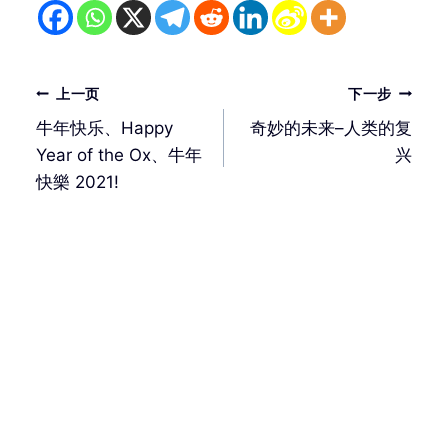
文
上一页
下一步
章
牛年快乐、Happy
奇妙的未来–人类的复
导
Year of the Ox、牛年
兴
航
快樂 2021!