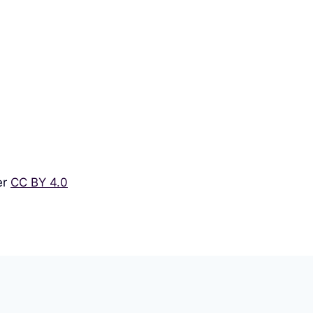
er
CC BY 4.0