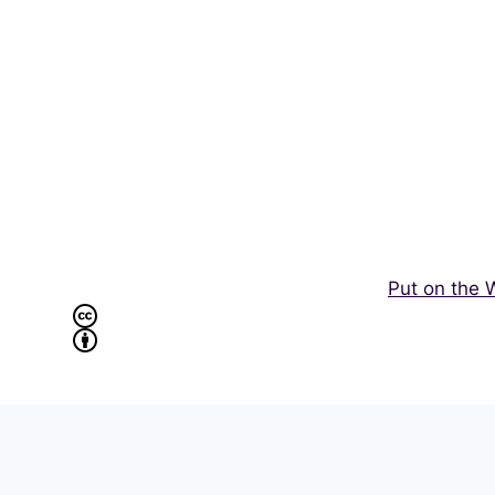
航
Put on the 