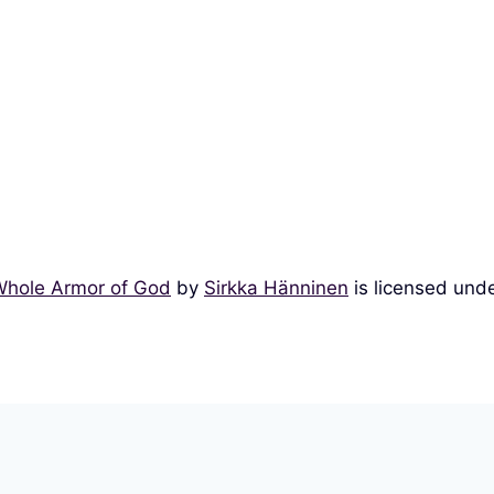
Whole Armor of God
by
Sirkka Hänninen
is licensed und