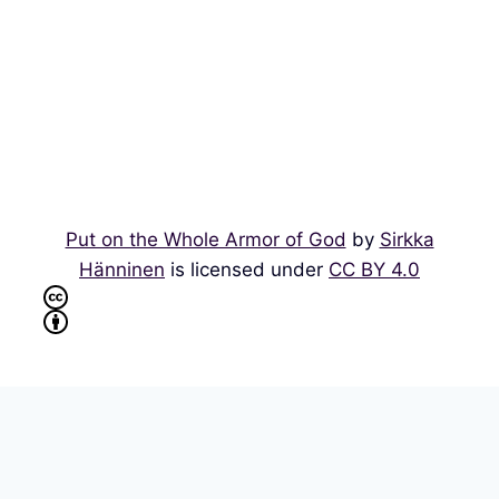
Put on the Whole Armor of God
by
Sirkka
Hänninen
is licensed under
CC BY 4.0
多語言WordPress
，採用WPML