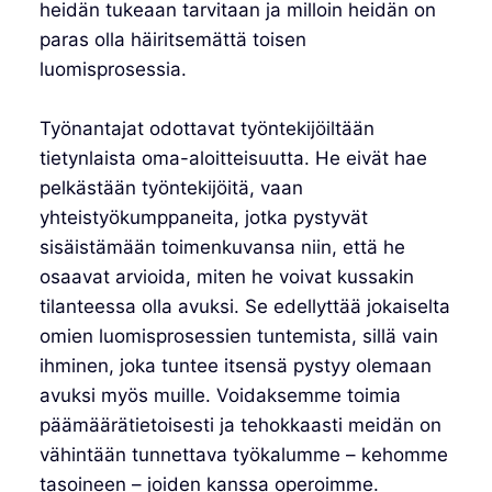
heidän tukeaan tarvitaan ja milloin heidän on
paras olla häiritsemättä toisen
luomisprosessia.
Työnantajat odottavat työntekijöiltään
tietynlaista oma-aloitteisuutta. He eivät hae
pelkästään työntekijöitä, vaan
yhteistyökumppaneita, jotka pystyvät
sisäistämään toimenkuvansa niin, että he
osaavat arvioida, miten he voivat kussakin
tilanteessa olla avuksi. Se edellyttää jokaiselta
omien luomisprosessien tuntemista, sillä vain
ihminen, joka tuntee itsensä pystyy olemaan
avuksi myös muille. Voidaksemme toimia
päämäärätietoisesti ja tehokkaasti meidän on
vähintään tunnettava työkalumme – kehomme
tasoineen – joiden kanssa operoimme.