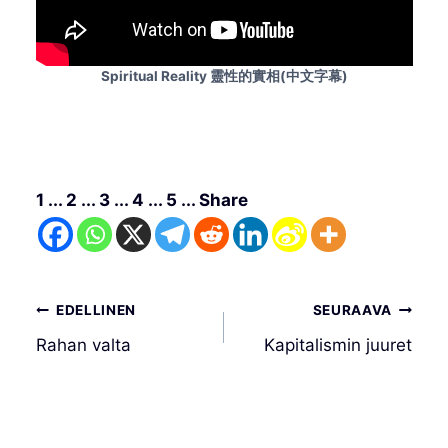
Spiritual Reality 靈性的實相(中文字幕)
1 ... 2 ... 3 ... 4 ... 5 ... Share
Artikkelien
EDELLINEN
SEURAAVA
selaus
Rahan valta
Kapitalismin juuret