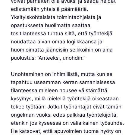
voivat parhaiten olla avuksi ja saada heidät
edistämään yhteisiä päämääriä.
Yksityiskohtaisista toimintaohjeista ja
opastuksesta huolimatta saattaa
tositilanteessa tuntua siltä, että työntekijä
noudattaa aivan omaa logiikkaansa ja
huomioimatta jääneisiin seikkoihin on aina
puolustus: ”Anteeksi, unohdin.”
Unohtaminen on inhimillistä, mutta kun se
tapahtuu useamman kerran samanlaisessa
tilanteessa mieleen nousee väistämättä
kysymys, millä mielellä työntekijä oikeastaan
tekee työtään. Jotkut työnantajat eivät tämän
ongelman vuoksi edes palkkaa työntekijöitä,
etenkin jos kyseessä on väliaikainen työsuhde.
He katsovat, että apuvoimien tuoma hyöty on