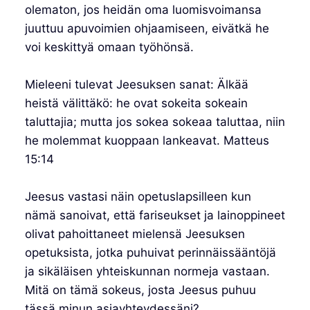
olematon, jos heidän oma luomisvoimansa
juuttuu apuvoimien ohjaamiseen, eivätkä he
voi keskittyä omaan työhönsä.
Mieleeni tulevat Jeesuksen sanat: Älkää
heistä välittäkö: he ovat sokeita sokeain
taluttajia; mutta jos sokea sokeaa taluttaa, niin
he molemmat kuoppaan lankeavat. Matteus
15:14
Jeesus vastasi näin opetuslapsilleen kun
nämä sanoivat, että fariseukset ja lainoppineet
olivat pahoittaneet mielensä Jeesuksen
opetuksista, jotka puhuivat perinnäissääntöjä
ja sikäläisen yhteiskunnan normeja vastaan.
Mitä on tämä sokeus, josta Jeesus puhuu
tässä minun asiayhteydessäni?