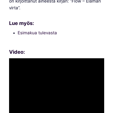
on kirjoittanut aiheesta kirjan: ”Flow – Elämän
virta”.
Lue myös:
Esimakua tulevasta
Video: