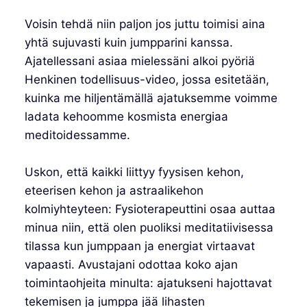
Voisin tehdä niin paljon jos juttu toimisi aina
yhtä sujuvasti kuin jumpparini kanssa.
Ajatellessani asiaa mielessäni alkoi pyöriä
Henkinen todellisuus-video, jossa esitetään,
kuinka me hiljentämällä ajatuksemme voimme
ladata kehoomme kosmista energiaa
meditoidessamme.
Uskon, että kaikki liittyy fyysisen kehon,
eteerisen kehon ja astraalikehon
kolmiyhteyteen: Fysioterapeuttini osaa auttaa
minua niin, että olen puoliksi meditatiivisessa
tilassa kun jumppaan ja energiat virtaavat
vapaasti. Avustajani odottaa koko ajan
toimintaohjeita minulta: ajatukseni hajottavat
tekemisen ja jumppa jää lihasten