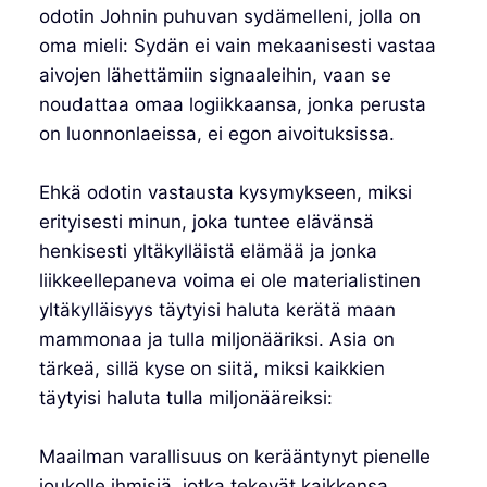
odotin Johnin puhuvan sydämelleni, jolla on
oma mieli: Sydän ei vain mekaanisesti vastaa
aivojen lähettämiin signaaleihin, vaan se
noudattaa omaa logiikkaansa, jonka perusta
on luonnonlaeissa, ei egon aivoituksissa.
Ehkä odotin vastausta kysymykseen, miksi
erityisesti minun, joka tuntee elävänsä
henkisesti yltäkylläistä elämää ja jonka
liikkeellepaneva voima ei ole materialistinen
yltäkylläisyys täytyisi haluta kerätä maan
mammonaa ja tulla miljonääriksi. Asia on
tärkeä, sillä kyse on siitä, miksi kaikkien
täytyisi haluta tulla miljonääreiksi:
Maailman varallisuus on kerääntynyt pienelle
joukolle ihmisiä, jotka tekevät kaikkensa