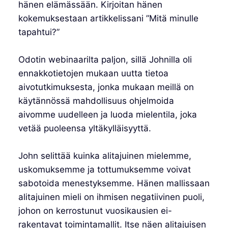
hänen elämässään. Kirjoitan hänen
kokemuksestaan artikkelissani ”Mitä minulle
tapahtui?”
Odotin webinaarilta paljon, sillä Johnilla oli
ennakkotietojen mukaan uutta tietoa
aivotutkimuksesta, jonka mukaan meillä on
käytännössä mahdollisuus ohjelmoida
aivomme uudelleen ja luoda mielentila, joka
vetää puoleensa yltäkylläisyyttä.
John selittää kuinka alitajuinen mielemme,
uskomuksemme ja tottumuksemme voivat
sabotoida menestyksemme. Hänen mallissaan
alitajuinen mieli on ihmisen negatiivinen puoli,
johon on kerrostunut vuosikausien ei-
rakentavat toimintamallit. Itse näen alitajuisen