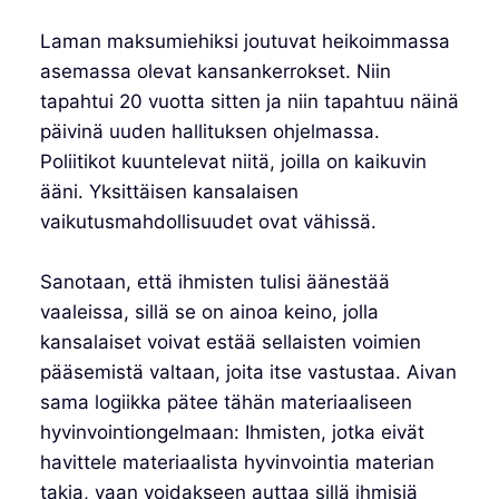
Laman maksumiehiksi joutuvat heikoimmassa
asemassa olevat kansankerrokset. Niin
tapahtui 20 vuotta sitten ja niin tapahtuu näinä
päivinä uuden hallituksen ohjelmassa.
Poliitikot kuuntelevat niitä, joilla on kaikuvin
ääni. Yksittäisen kansalaisen
vaikutusmahdollisuudet ovat vähissä.
Sanotaan, että ihmisten tulisi äänestää
vaaleissa, sillä se on ainoa keino, jolla
kansalaiset voivat estää sellaisten voimien
pääsemistä valtaan, joita itse vastustaa. Aivan
sama logiikka pätee tähän materiaaliseen
hyvinvointiongelmaan: Ihmisten, jotka eivät
havittele materiaalista hyvinvointia materian
takia, vaan voidakseen auttaa sillä ihmisiä