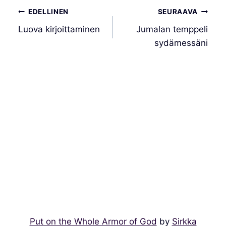
Artikkelien
EDELLINEN
SEURAAVA
selaus
Luova kirjoittaminen
Jumalan temppeli
sydämessäni
Put on the Whole Armor of God
by
Sirkka