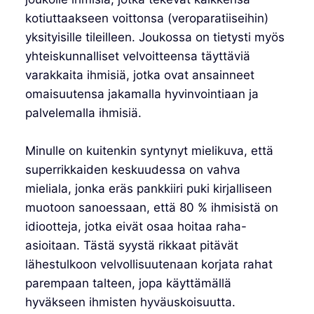
kotiuttaakseen voittonsa (veroparatiiseihin)
yksityisille tileilleen. Joukossa on tietysti myös
yhteiskunnalliset velvoitteensa täyttäviä
varakkaita ihmisiä, jotka ovat ansainneet
omaisuutensa jakamalla hyvinvointiaan ja
palvelemalla ihmisiä.
Minulle on kuitenkin syntynyt mielikuva, että
superrikkaiden keskuudessa on vahva
mieliala, jonka eräs pankkiiri puki kirjalliseen
muotoon sanoessaan, että 80 % ihmisistä on
idiootteja, jotka eivät osaa hoitaa raha-
asioitaan. Tästä syystä rikkaat pitävät
lähestulkoon velvollisuutenaan korjata rahat
parempaan talteen, jopa käyttämällä
hyväkseen ihmisten hyväuskoisuutta.