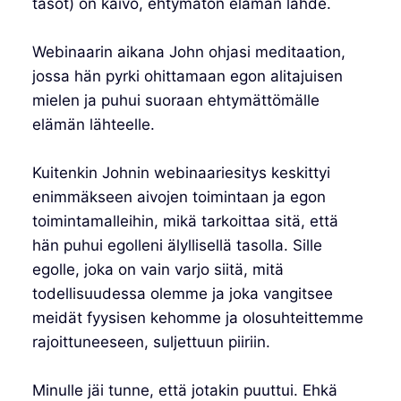
tasot) on kaivo, ehtymätön elämän lähde.
Webinaarin aikana John ohjasi meditaation,
jossa hän pyrki ohittamaan egon alitajuisen
mielen ja puhui suoraan ehtymättömälle
elämän lähteelle.
Kuitenkin Johnin webinaariesitys keskittyi
enimmäkseen aivojen toimintaan ja egon
toimintamalleihin, mikä tarkoittaa sitä, että
hän puhui egolleni älyllisellä tasolla. Sille
egolle, joka on vain varjo siitä, mitä
todellisuudessa olemme ja joka vangitsee
meidät fyysisen kehomme ja olosuhteittemme
rajoittuneeseen, suljettuun piiriin.
Minulle jäi tunne, että jotakin puuttui. Ehkä