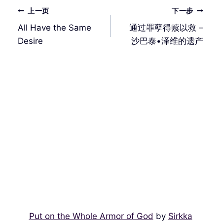
文
上一页
下一步
章
All Have the Same
通过罪孽得赎以救 –
导
Desire
沙巴泰•泽维的遗产
航
Put on the Whole Armor of God
by
Sirkka