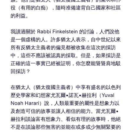
役（有用的白痴），隨時准備違背自己國家和社區
的利益。
我讀過關於 Rabbi Finkelstein 的討論，人們說他
是一個虛構的人。許多猶太人表示，自中世紀以來
所有反猶太主義者的偏見都被收集在這次的採訪
中，這些不應該被認真的採取。但是，如果採訪是
正確的這一事實已經被証明，你怎麼能聳聳肩地駁
回採訪？
在猶太人（猶太復國主義者）中享有盛名的以色列
歷史學家和幻想家尤瓦爾•諾瓦•赫拉利（Yuval
Noah Harari）說，人類最重要的屬性是想象力以
及創造可信的故事並讓人相信的能力。當尤瓦爾•
赫拉利談論富有想象力、看似有理的故事時，他絕
不是在談論那些無害的並能在或多或少無關緊要的