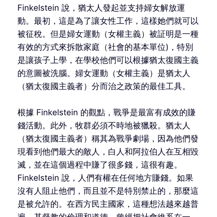
Finkelstein 說，猶太人發起並支持婦女解放運
動。最初，這是為了讓女性工作，這樣她們就可以
被征稅。但是婦女運動（女權主義）被証明是一種
有效的方式來拆散家庭（社會的基本單位)，特別
是讓孩子上學，在學校他們可以根據猶太復國主義
的意圖被洗腦。婦女運動（女權主義）是猶太人
（猶太復國主義者）分而治之政策的最佳工具。
根據 Finkelstein 的觀點，戰爭是最富有成效的賺
錢活動。此外，牧群必須不時地被獵殺。猶太人
（猶太復國主義者）稱其為戰爭劇場，因為他們發
現看到他們最大的敵人，白人和阿拉伯人在互相毀
滅，並在這個過程中賺了很多錢，這很有趣。
Finkelstein 說，人們有權在任何地方賺錢。如果
沒有人阻止他們，而且並不是特別禁止的，那麼這
是被允許的。在西方民主國家，這種想法越來越普
遍。基督教的倫理和道德，曾經把社會維系在一