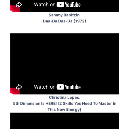
Sammy Babitzin:
Daa-Da Daa-Da (1972)
Christina Lopes:
5th Dimension Is HERE! [2 Skills You Need To Master In
This New Energy]