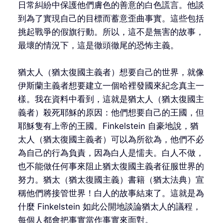
日常糾紛中保護他們膚色的善意的白色謊言。他談
到為了實現自己的目標而蓄意歪曲事實。這些包括
挑起戰爭的假旗行動。所以，這不是無害的故事，
最壞的情況下，這是徹頭徹尾的恐怖主義。
猶太人（猶太復國主義者）想要自己的世界，就像
伊斯蘭主義者想要建立一個哈裡發國來紀念真主一
樣。我在資料中看到，這就是猶太人（猶太復國主
義者）殺死耶穌的原因：他們想要自己的王國，但
耶穌隻有上帝的王國。Finkelstein 自豪地說，猶
太人（猶太復國主義者）可以為所欲為，他們不必
為自己的行為負責，因為白人是懦夫。白人不做，
也不能做任何事來阻止猶太復國主義者征服世界的
努力。猶太（猶太復國主義）書籍（猶太法典）宣
稱他們將接管世界！白人的故事結束了。這就是為
什麼 Finkelstein 如此公開地談論猶太人的議程，
每個人都會把事實當作事實來面對。