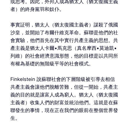
或思考。因此，外邦人成為猶太人（猶太復國主義
者）的終身黨羽和奴仆。
事實証明，猶太人（猶太復國主義者）謀殺了俄國
沙皇，並開始了布爾什維克革命。蘇聯是他們的社
會實驗，他們首先在其中實行共產主義的思想。共
產主義是猶太人卡爾•馬克思（真名摩西•莫迪凱•
列維）的社會經濟意識形態，他的目標是以共同所
有權為基礎的無階級平等的社會模式。
Finkelstein 說蘇聯社會的下層階級被引導去相信
共產主義會讓他們脫離苦難，但從一開始，共產主
義的目的就是讓富人成為窮人。猶太人（猶太復國
主義者）收集人們的財富並統治他們。這就是在蘇
聯發生的事情，現在正在我們的眼前在整個世界發
生。