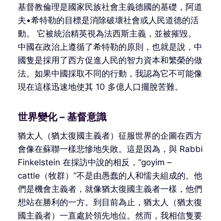
基督教倫理是國家民族社會主義德國的基礎，阿道
夫•希特勒的目標是消除破壞社會或人民道德的活
動。 它被統治精英視為法西斯主義，並被摧毀。
中國在政治上遵循了希特勒的原則，也就是說，中
國隻是採用了西方促進人民的智力資本和繁榮的做
法。如果中國採取不同的行動，我認為它不可能像
現在這樣迅速地使其 10 多億人口擺脫苦難。
世界變化 – 基督意識
猶太人（猶太復國主義者）征服世界的企圖在西方
會像在蘇聯一樣悲慘地失敗。這是因為，與 Rabbi
Finkelstein 在採訪中說的相反，“goyim –
cattle（牧群）”不是由愚蠢的人和懦夫組成的。他
們是機會主義者，就像猶太復國主義者一樣，他們
想站在勝利的一方。到目前為止，猶太人（猶太復
國主義者）一直處於領先地位。然而，我相信隻要