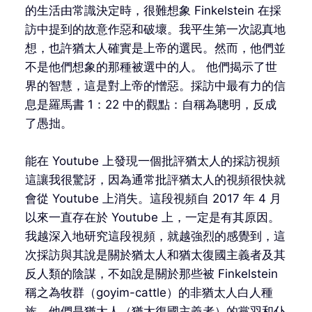
的生活由常識決定時，很難想象 Finkelstein 在採
訪中提到的故意作惡和破壞。我平生第一次認真地
想，也許猶太人確實是上帝的選民。然而，他們並
不是他們想象的那種被選中的人。 他們揭示了世
界的智慧，這是對上帝的憎惡。採訪中最有力的信
息是羅馬書 1：22 中的觀點：自稱為聰明，反成
了愚拙。
能在 Youtube 上發現一個批評猶太人的採訪視頻
這讓我很驚訝，因為通常批評猶太人的視頻很快就
會從 Youtube 上消失。這段視頻自 2017 年 4 月
以來一直存在於 Youtube 上，一定是有其原因。
我越深入地研究這段視頻，就越強烈的感覺到，這
次採訪與其說是關於猶太人和猶太復國主義者及其
反人類的陰謀，不如說是關於那些被 Finkelstein
稱之為牧群（goyim-cattle）的非猶太人白人種
族。他們是猶太人（猶太復國主義者）的黨羽和仆