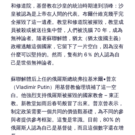
和修道院，基督教在沙皇的統治時期達到頂峰：沙
皇被認為是上帝在人間的代表。布爾什維克幾乎完
全摧毀了這一遺產。教堂和修道院被摧毀，教堂成
員被殺或被送往集中營，人們被洗腦 70 年，成為
無神論者。隨著蘇聯解體，猶太（猶太復國主義）
政權逃離這個國家，它留下了一片空白，因為沒有
什麼可以堅持的。然而，隻有約 6％ 的人認為自
己是世俗無神論者。
蘇聯解體后上任的俄羅斯總統弗拉基米爾•普京
（Vladimir Putin）用基督教倫理填補了這一空
白。他強烈支持俄羅斯被摧毀的國家教會 – 東正
教。新教堂如雨后春筍般冒了出來。普京曾表示，
制定政策需要一個共同的價值觀基礎，為不同的參
與者提供參考框架。這隻是常識。目前，80% 的
俄羅斯人認為自己是基督徒，而且這個數字還在增