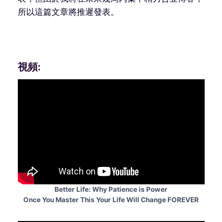
所以這篇文章將推遲發表。
視頻:
Better Life: Why Patience is Power
Once You Master This Your Life Will Change FOREVER