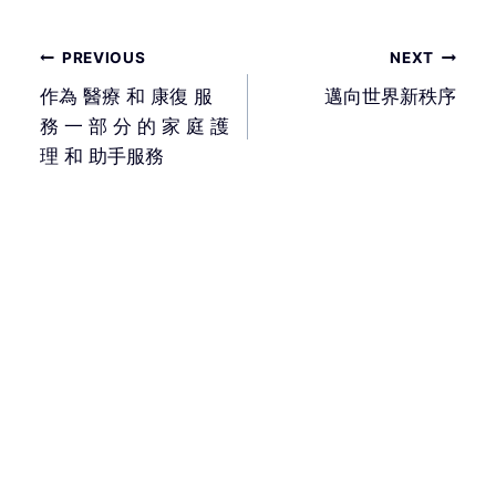
文
PREVIOUS
NEXT
章
作為 醫療 和 康復 服
邁向世界新秩序
導
務 一 部 分 的 家 庭 護
覽
理 和 助手服務