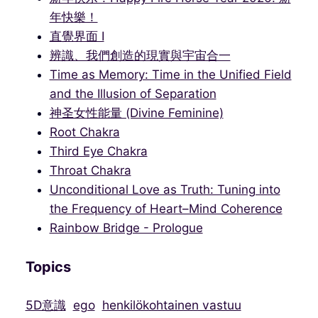
年快樂！
直覺界面 I
辨識、我們創造的現實與宇宙合一
Time as Memory: Time in the Unified Field
and the Illusion of Separation
神圣女性能量 (Divine Feminine)
Root Chakra
Third Eye Chakra
Throat Chakra
Unconditional Love as Truth: Tuning into
the Frequency of Heart–Mind Coherence
Rainbow Bridge - Prologue
Topics
5D意識
ego
henkilökohtainen vastuu