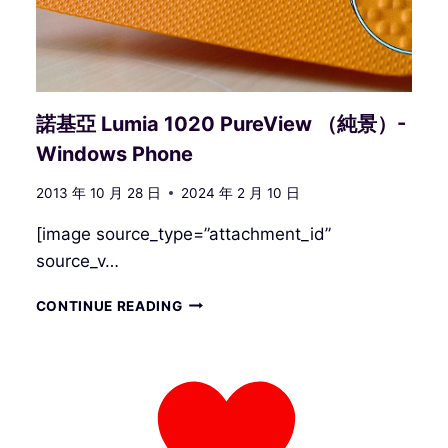
諾基亞 Lumia 1020 PureView （純景）-
Windows Phone
2013 年 10 月 28 日
2024 年 2 月 10 日
[image source_type=”attachment_id”
source_v…
諾
CONTINUE READING
基
亞
LUMIA
1020
PUREVIEW
（純
景）-