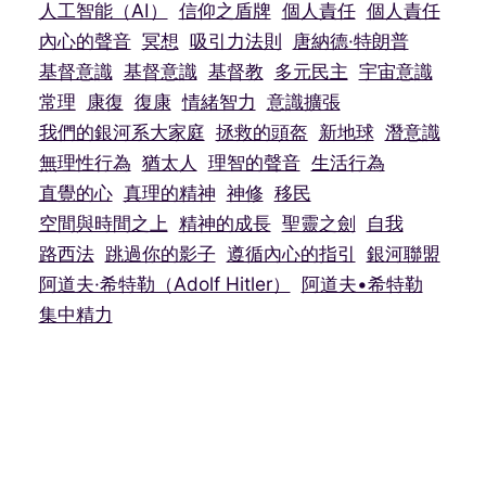
人工智能（AI）
信仰之盾牌
個人責任
個人責任
內心的聲音
冥想
吸引力法則
唐納德·特朗普
基督意識
基督意識
基督教
多元民主
宇宙意識
常理
康復
復康
情緒智力
意識擴張
我們的銀河系大家庭
拯救的頭盔
新地球
潛意識
無理性行為
猶太人
理智的聲音
生活行為
直覺的心
真理的精神
神修
移民
空間與時間之上
精神的成長
聖靈之劍
自我
路西法
跳過你的影子
遵循內心的指引
銀河聯盟
阿道夫·希特勒（Adolf Hitler）
阿道夫•希特勒
集中精力