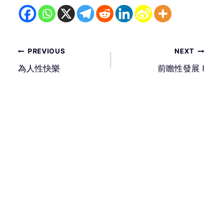
文
PREVIOUS
NEXT
章
為人性快樂
前瞻性發展 I
導
覽