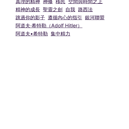
真理的精神
神修
移民
空間與時間之上
精神的成長
聖靈之劍
自我
路西法
跳過你的影子
遵循內心的指引
銀河聯盟
阿道夫·希特勒（Adolf Hitler）
阿道夫•希特勒
集中精力