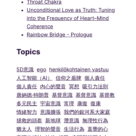
Throat Chakra
Unconditional Love as Truth: Tuning
into the Frequency of Heart–Mind
Coherence
Rainbow Bridge - Prologue
Topics
5D意識
ego
henkilökohtainen vastuu
人工智能（AI）
信仰之盾牌
個人責任
個人責任
內心的聲音
冥想
吸引力法則
唐納德·特朗普
基督意識
基督意識
基督教
多元民主
宇宙意識
常理
康復
復康
情緒智力
意識擴張
我們的銀河系大家庭
拯救的頭盔
新地球
潛意識
無理性行為
猶太人
理智的聲音
生活行為
直覺的心