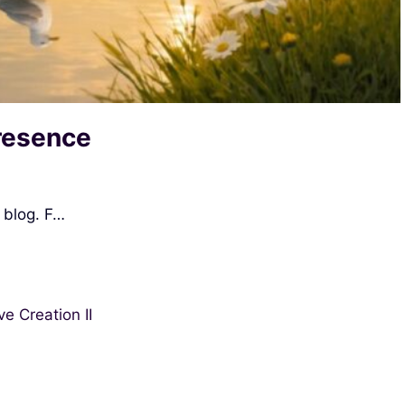
Presence
 blog. F…