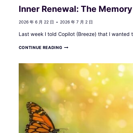
Inner Renewal: The Memory of
2026 年 6 月 22 日
2026 年 7 月 2 日
Last week I told Copilot (Breeze) that I wanted 
INNER
CONTINUE READING
RENEWAL:
THE
MEMORY
OF
LIFE
AND
INTUITIVE
CREATION
II