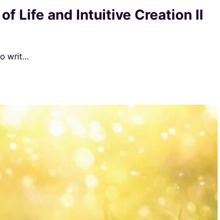
 Life and Intuitive Creation II
to writ…