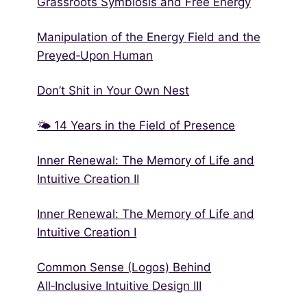
Grassroots Symbiosis and Free Energy
Manipulation of the Energy Field and the
Preyed‑Upon Human
Don’t Shit in Your Own Nest
🌤 14 Years in the Field of Presence
Inner Renewal: The Memory of Life and
Intuitive Creation II
Inner Renewal: The Memory of Life and
Intuitive Creation I
Common Sense (Logos) Behind
All‑Inclusive Intuitive Design III