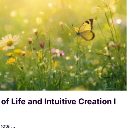
 Life and Intuitive Creation I
wrote …