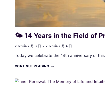
🌤 14 Years in the Field of 
2026 年 7 月 3 日
2026 年 7 月 4 日
Today we celebrate the 14th anniversary of this
🌤
CONTINUE READING
14
YEARS
IN
THE
FIELD
OF
PRESENCE