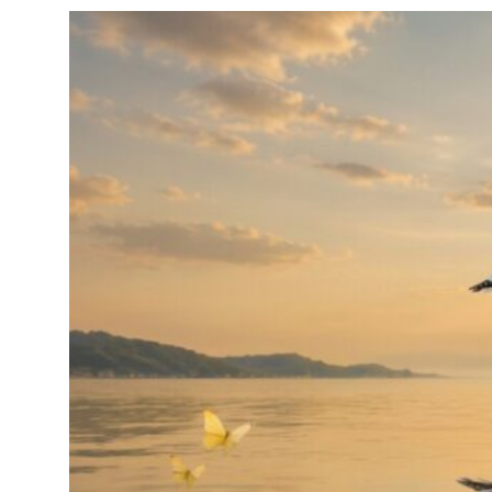
ENERGY
FIELD
AND
THE
PREYED‑UPON
HUMAN