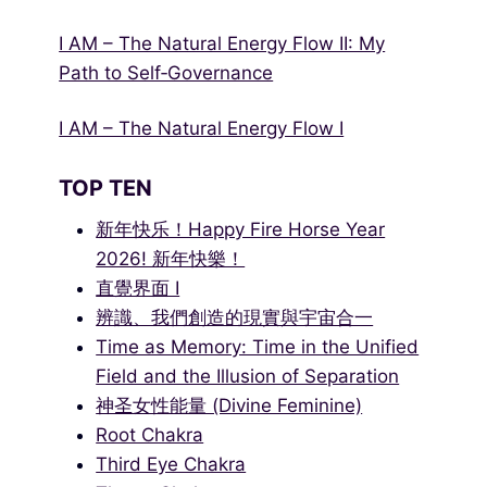
I AM – The Natural Energy Flow II: My
Path to Self‑Governance
I AM – The Natural Energy Flow I
TOP TEN
新年快乐！Happy Fire Horse Year
2026! 新年快樂！
直覺界面 I
辨識、我們創造的現實與宇宙合一
Time as Memory: Time in the Unified
Field and the Illusion of Separation
神圣女性能量 (Divine Feminine)
Root Chakra
Third Eye Chakra