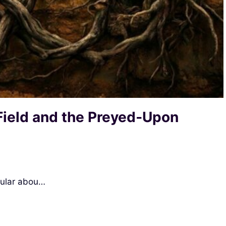
Field and the Preyed‑Upon
cular abou…