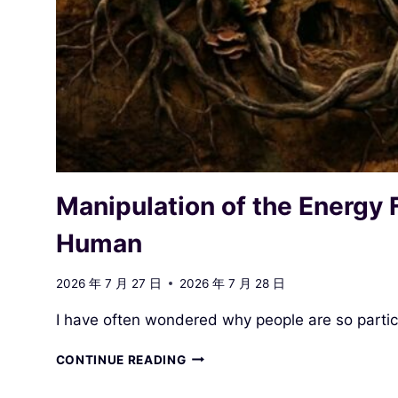
Manipulation of the Energy 
Human
2026 年 7 月 27 日
2026 年 7 月 28 日
I have often wondered why people are so parti
MANIPULATION
CONTINUE READING
OF
THE