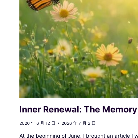
Inner Renewal: The Memory of
2026 年 6 月 12 日
2026 年 7 月 2 日
At the beginning of June, I brought an article I 