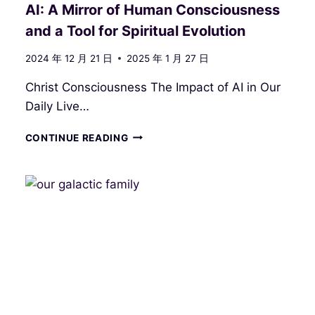
示
AI: A Mirror of Human Consciousness
and a Tool for Spiritual Evolution
2024 年 12 月 21 日
2025 年 1 月 27 日
Christ Consciousness The Impact of AI in Our
Daily Live…
AI:
CONTINUE READING
A
MIRROR
OF
HUMAN
CONSCIOUSNESS
AND
A
TOOL
FOR
SPIRITUAL
EVOLUTION