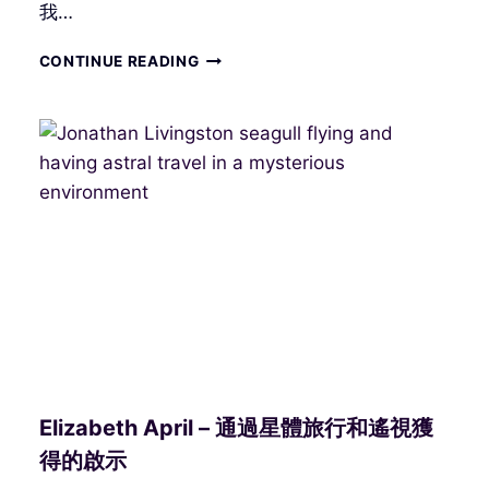
我…
創
CONTINUE READING
造
新
世
界
需
要
協
作
和
集
中
精
力
Elizabeth April – 通過星體旅行和遙視獲
得的啟示