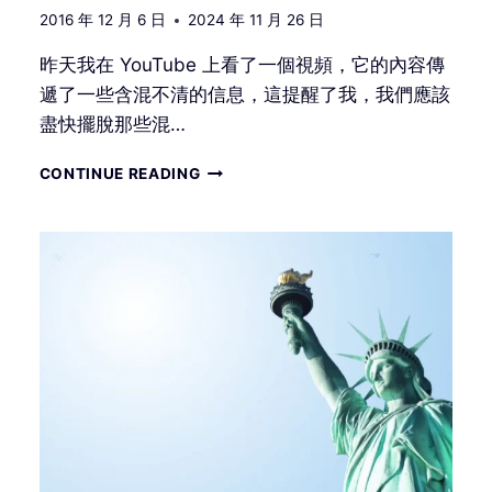
的
2016 年 12 月 6 日
2024 年 11 月 26 日
昨天我在 YouTube 上看了一個視頻，它的內容傳
遞了一些含混不清的信息，這提醒了我，我們應該
盡快擺脫那些混…
即
CONTINUE READING
將
到
來
的
新
世
界
秩
序