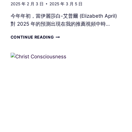
2025 年 2 月 3 日
2025 年 3 月 5 日
今年年初，當伊麗莎白-艾普爾 (Elizabeth April)
對 2025 年的預測出現在我的推薦視頻中時…
ELIZABETH
CONTINUE READING
APRIL
–
通
過
星
體
旅
行
和
遙
視
獲
得
的
啟