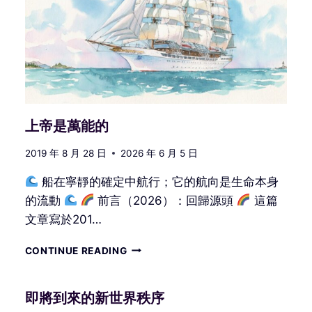
–
PSYOP
或
我
們
的
銀
河
系
上帝是萬能的
大
家
2019 年 8 月 28 日
2026 年 6 月 5 日
庭
船在寧靜的確定中航行；它的航向是生命本身
的流動
前言（2026）：回歸源頭
這篇
文章寫於201…
上
CONTINUE READING
帝
是
萬
即將到來的新世界秩序
能