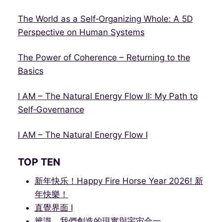
The World as a Self‑Organizing Whole: A 5D
Perspective on Human Systems
The Power of Coherence – Returning to the
Basics
I AM – The Natural Energy Flow II: My Path to
Self‑Governance
I AM – The Natural Energy Flow I
TOP TEN
新年快乐！Happy Fire Horse Year 2026! 新
年快樂！
直覺界面 I
辨識、我們創造的現實與宇宙合一