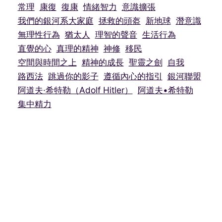
常理
康復
復康
情緒智力
意識擴張
我們的銀河系大家庭
拯救的頭盔
新地球
潛意識
無理性行為
猶太人
理智的聲音
生活行為
直覺的心
真理的精神
神修
移民
空間與時間之上
精神的成長
聖靈之劍
自我
路西法
跳過你的影子
遵循內心的指引
銀河聯盟
阿道夫·希特勒（Adolf Hitler）
阿道夫•希特勒
集中精力