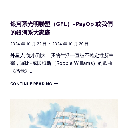
銀河系光明聯盟（GFL）–PsyOp 或我們
的銀河系大家庭
2024 年 10 月 22 日
2024 年 10 月 29 日
外星人 從小到大，我的生活一直被不確定性所主
宰，羅比-威廉姆斯（Robbie Williams）的歌曲
《感覺》…
銀
CONTINUE READING
河
系
光
明
聯
盟
（GFL）