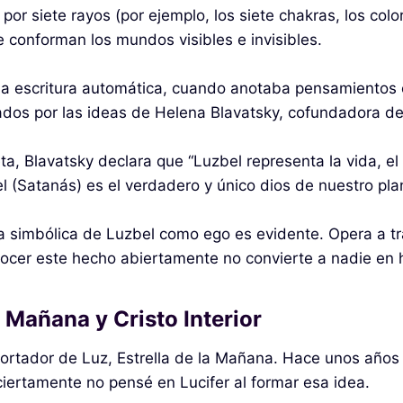
or siete rayos (por ejemplo, los siete chakras, los color
 conforman los mundos visibles e invisibles.
 la escritura automática, cuando anotaba pensamientos c
iados por las ideas de Helena Blavatsky, cofundadora de
 Blavatsky declara que “Luzbel representa la vida, el pe
el (Satanás) es el verdadero y único dios de nuestro pla
 simbólica de Luzbel como ego es evidente. Opera a trav
er este hecho abiertamente no convierte a nadie en her
 Mañana y Cristo Interior
Portador de Luz, Estrella de la Mañana. Hace unos año
 ciertamente no pensé en Lucifer al formar esa idea.