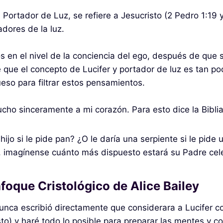
ortador de Luz, se refiere a Jesucristo (2 Pedro 1:19 y 
dores de la luz.
s en el nivel de la conciencia del ego, después de que
 que el concepto de Lucifer y portador de luz es tan po
eso para filtrar estos pensamientos.
cho sinceramente a mi corazón. Para esto dice la Biblia
ijo si le pide pan? ¿O le daría una serpiente si le pid
imagínense cuánto más dispuesto estará su Padre celest
foque Cristológico de Alice Bailey
 nunca escribió directamente que considerara a Lucifer 
sto) y haré todo lo posible para preparar las mentes y 