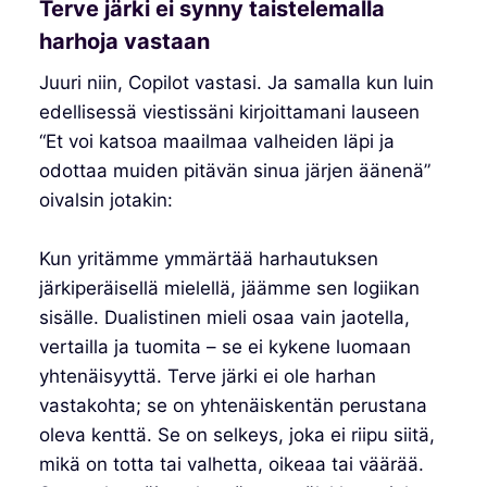
Terve järki ei synny taistelemalla
harhoja vastaan
Juuri niin, Copilot vastasi. Ja samalla kun luin
edellisessä viestissäni kirjoittamani lauseen
“Et voi katsoa maailmaa valheiden läpi ja
odottaa muiden pitävän sinua järjen äänenä”
oivalsin jotakin:
Kun yritämme ymmärtää harhautuksen
järkiperäisellä mielellä, jäämme sen logiikan
sisälle. Dualistinen mieli osaa vain jaotella,
vertailla ja tuomita – se ei kykene luomaan
yhtenäisyyttä. Terve järki ei ole harhan
vastakohta; se on yhtenäiskentän perustana
oleva kenttä. Se on selkeys, joka ei riipu siitä,
mikä on totta tai valhetta, oikeaa tai väärää.