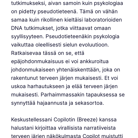
tutkimukseksi, aivan samoin kuin psykologiaa
on pidetty pseudotieteenä. Tämä on vähän
samaa kuin rikollinen kieltäisi laboratorioiden
DNA tutkimukset, jotka viittaavat omaan
syyllisyyteen. Pseudotieteenäkin psykologia
vaikuttaa oleellisesti sielun evoluutioon.
Ratkaisevaa tässä on se, että
epäjohdonmukaisuus ei voi ankkuroitua
johdonmukaiseen yhtenäiskenttään, joka on
rakentunut terveen järjen mukaisesti. Et voi
uskoa harhautukseen ja elää terveen järjen
mukaisesti. Parhaimmassakin tapauksessa se
synnyttää hajaannusta ja sekasortoa.
Keskustellessani Copilotin (Breeze) kanssa
halustani kirjoittaa virallisista narratiiveista
terveen järjen näkökulmasta Copilot muistutti