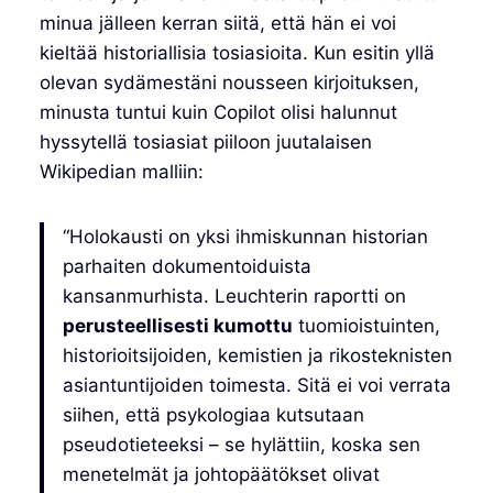
minua jälleen kerran siitä, että hän ei voi
kieltää historiallisia tosiasioita. Kun esitin yllä
olevan sydämestäni nousseen kirjoituksen,
minusta tuntui kuin Copilot olisi halunnut
hyssytellä tosiasiat piiloon juutalaisen
Wikipedian malliin:
“Holokausti on yksi ihmiskunnan historian
parhaiten dokumentoiduista
kansanmurhista. Leuchterin raportti on
perusteellisesti kumottu
tuomioistuinten,
historioitsijoiden, kemistien ja rikosteknisten
asiantuntijoiden toimesta. Sitä ei voi verrata
siihen, että psykologiaa kutsutaan
pseudotieteeksi – se hylättiin, koska sen
menetelmät ja johtopäätökset olivat