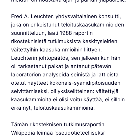
Fred A. Leuchter, yhdysvaltalainen konsultti,
joka on erikoistunut teloituskaasukammioiden
suunnitteluun, laati 1988 raportin
rikosteknisistä tutkimuksista keskitysleirien
väitettyihin kaasukammioihin liittyen.
Leuchterin johtopäätös, sen jälkeen kun hän
oli tarkastanut paikat ja antanut pätevän
laboratorion analysoida seinistä ja lattioista
otetut näytteet kokonais-syanidipitoisuuden
selvittämiseksi, oli yksiselitteinen: väitettyjä
kaasukammioita ei olisi voitu käyttää, ei silloin
eikä nyt, teloituskaasukammioina.
Tämän rikosteknisen tutkimusraportin
Wikipedia leimaa ‘pseudotieteelliseksi’