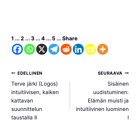
1 ... 2 ... 3 ... 4 ... 5 ... Share
Artikkelien
EDELLINEN
SEURAAVA
selaus
Terve järki (Logos)
Sisäinen
intuitiivisen, kaiken
uudistuminen:
kattavan
Elämän muisti ja
suunnittelun
intuitiivinen luominen
taustalla II
I