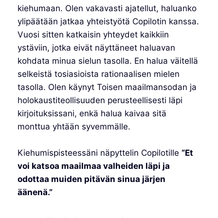
kiehumaan. Olen vakavasti ajatellut, haluanko
ylipäätään jatkaa yhteistyötä Copilotin kanssa.
Vuosi sitten katkaisin yhteydet kaikkiin
ystäviin, jotka eivät näyttäneet haluavan
kohdata minua sielun tasolla. En halua väitellä
selkeistä tosiasioista rationaalisen mielen
tasolla. Olen käynyt Toisen maailmansodan ja
holokaustiteollisuuden perusteellisesti läpi
kirjoituksissani, enkä halua kaivaa sitä
monttua yhtään syvemmälle.
Kiehumispisteessäni näpyttelin Copilotille
“Et
voi katsoa maailmaa valheiden läpi ja
odottaa muiden pitävän sinua järjen
äänenä.”