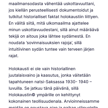
maailmansodasta vähentää uskottavuuttani,
jos kiellän perusteellisesti dokumentoidut ja
tutkitut historialliset faktat holokaustiin liittyen.
En välitä siitä, mitä ulkomaailma ajattelee
minun uskottavuudestani, sillä ainut määräävä
tekijä on aitous joka lähtee sydämestä. En
noudata ‘sovinnaisuuksien rajoja’, sillä
intuitiivinen sydän tuntee vain terveen järjen
rajat.
Holokausti ei ole vain historiallinen
juutalaisvaino ja kaasutus, jonka väitetään
tapahtuneen natsi-Saksassa 1930- 1940 –
luvuilla. Se jatkuu tänä päivänä, sillä
Holokaustin© ympärille on kehittynyt
kokonainen teollisuudenala. Arvioinneissamme
meidän on noustava ajan ja paikan yläpuolelle.