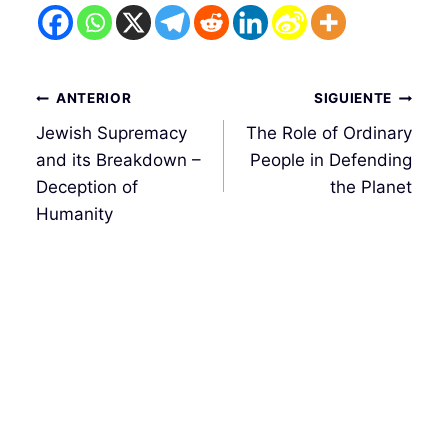
Navegación
ANTERIOR
SIGUIENTE
de
Jewish Supremacy
The Role of Ordinary
entradas
and its Breakdown –
People in Defending
Deception of
the Planet
Humanity